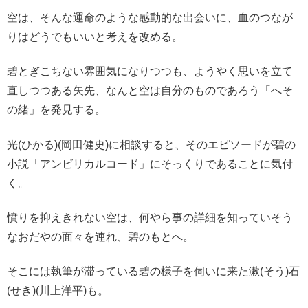
空は、そんな運命のような感動的な出会いに、血のつなが
りはどうでもいいと考えを改める。
碧とぎこちない雰囲気になりつつも、ようやく思いを立て
直しつつある矢先、なんと空は自分のものであろう「へそ
の緒」を発見する。
光(ひかる)(岡田健史)に相談すると、そのエピソードが碧の
小説「アンビリカルコード」にそっくりであることに気付
く。
憤りを抑えきれない空は、何やら事の詳細を知っていそう
なおだやの面々を連れ、碧のもとへ。
そこには執筆が滞っている碧の様子を伺いに来た漱(そう)石
(せき)(川上洋平)も。