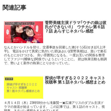
関連記事
菅野美穂主演ドラマ｢ウチの娘は彼
ウチの娘は彼氏ができない‼
氏ができない‼｣ ウチカレ第６話
７話 あらすじネタバレ感想
なんとかハンドルを切り、交通事故を回避した漱(そう)石(せき)(川上洋
平)。 電話をかけて異変に気付いた碧(あおい)(菅野美穂)は、急いで漱石
のもとにかけつける。 良い雰囲気になるも、一度お互いの関係を整理
してファジー(曖昧な)関係でいようということに。 碧は執筆活動も順調
で、勢いよく新作の執筆にとりかかっていた。
探偵が早すぎる２０２２ キャスト
ドラマ
視聴率 第１話ネタバレ感想まとめ
４月１４日（木）23時59分から滝藤賢一✖️広瀬アリスのダブル主演ド
ラマの放送が始まっています。 この記事では、第１話のキャスト、視
聴率、ネタバレ感想をまとめています。