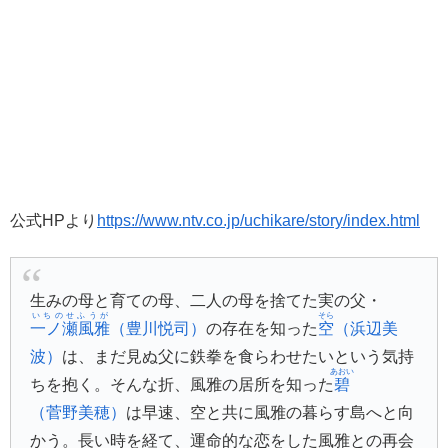
公式HPより
https://www.ntv.co.jp/uchikare/story/index.html
生みの母と育ての母、二人の母を捨てた実の父・
いちのせふうが
そら
一ノ瀬風雅
（豊川悦司）
の存在を知った
空
（浜辺美
波）
は、まだ見ぬ父に鉄拳を食らわせたいという気持
あおい
ちを抱く。そんな折、風雅の居所を知った
碧
（菅野美穂）
は早速、空と共に風雅の暮らす島へと向
かう。長い時を経て、運命的な恋をした風雅との再会