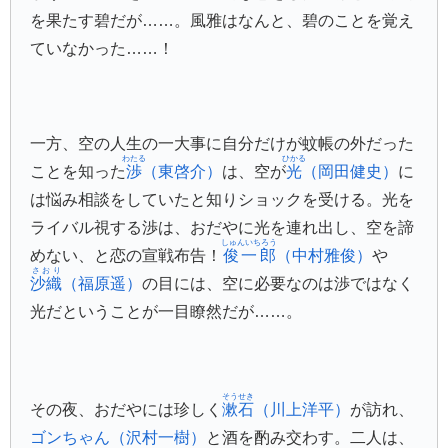
を果たす碧だが……。風雅はなんと、碧のことを覚え
ていなかった……！
一方、空の人生の一大事に自分だけが蚊帳の外だった
わたる
ひかる
ことを知った
渉
（東啓介）
は、空が
光
（岡田健史）
に
は悩み相談をしていたと知りショックを受ける。光を
ライバル視する渉は、おだやに光を連れ出し、空を諦
しゅんいちろう
めない、と恋の宣戦布告！
俊一郎
（中村雅俊）
や
さおり
沙織
（福原遥）
の目には、空に必要なのは渉ではなく
光だということが一目瞭然だが……。
そうせき
その夜、おだやには珍しく
漱石
（川上洋平）
が訪れ、
ゴンちゃん（沢村一樹）
と酒を酌み交わす。二人は、