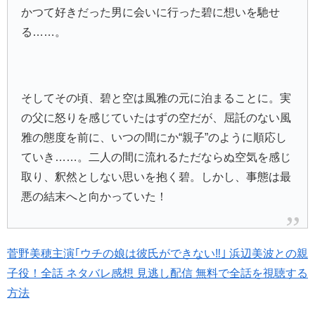
かつて好きだった男に会いに行った碧に想いを馳せ
る……。
そしてその頃、碧と空は風雅の元に泊まることに。実
の父に怒りを感じていたはずの空だが、屈託のない風
雅の態度を前に、いつの間にか“親子”のように順応し
ていき……。二人の間に流れるただならぬ空気を感じ
取り、釈然としない思いを抱く碧。しかし、事態は最
悪の結末へと向かっていた！
菅野美穂主演｢ウチの娘は彼氏ができない‼｣ 浜辺美波との親
子役！全話 ネタバレ感想 見逃し配信 無料で全話を視聴する
方法