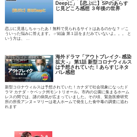
Deepに」【恋ぷに】SPのあらす
じ見どころ感想 ３年後の世界
恋ぷに見逃しちゃったあ！無料で見られるサイトはあるのかな？ ✅こ
ういった悩みに答えます。 ✅結論 第１話をまだみていないよ。。。 と
いう方は、 ...
海外ドラマ「アウトブレイク- 感染
アウトブレイク- 感染拡大 -
拡大 -」 第1話 新型コロナウィルス
は予想されていた！あらすじネタ
バレ感想
新型コロナウィルスは予想されていた！カナダで社会現象になったド
ラマ カナダ・ケベック州モントリオール。市内の公園に集まるホーム
レスの間では、謎の病気が広まっていました。その頃、緊急医療研究
所の所長アンヌ＝マリーは老人ホームで発生した食中毒の調査に追わ
れます