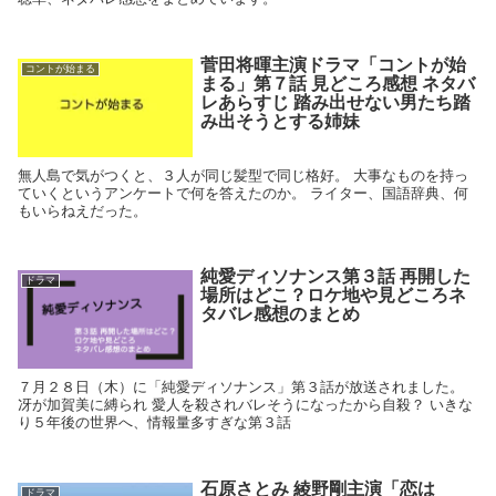
菅田将暉主演ドラマ「コントが始
コントが始まる
まる」第７話 見どころ感想 ネタバ
レあらすじ 踏み出せない男たち踏
み出そうとする姉妹
無人島で気がつくと、３人が同じ髪型で同じ格好。 大事なものを持っ
ていくというアンケートで何を答えたのか。 ライター、国語辞典、何
もいらねえだった。
純愛ディソナンス第３話 再開した
ドラマ
場所はどこ？ロケ地や見どころネ
タバレ感想のまとめ
７月２８日（木）に「純愛ディソナンス」第３話が放送されました。
冴が加賀美に縛られ 愛人を殺されバレそうになったから自殺？ いきな
り５年後の世界へ、情報量多すぎな第３話
石原さとみ 綾野剛主演「恋は
ドラマ