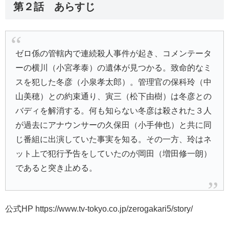
第２話 あらすじ
ゼロ係の管轄内で連続殺人事件が起き、コメンテータ
ーの横川（小宮孝泰）の遺体が見つかる。致命的なミ
スを犯した冬彦（小泉孝太郎）。管理官の保科玲（中
山美穂）との約束通り、寅三（松下由樹）は冬彦との
バディを解消する。何も知らない冬彦は殺された３人
が過去にアナウンサーの久保田（小手伸也）と共に同
じ番組に出演していた事実を知る。その一方、玲はネ
ット上で犯行予告をしていたのが岡田（増田修一朗）
であると突き止める。
公式HP https://www.tv-tokyo.co.jp/zerogakari5/story/