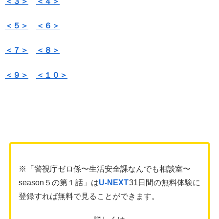
＜３＞
＜４＞
＜５＞
＜６＞
＜７＞
＜８＞
＜９＞
＜１０＞
※「警視庁ゼロ係〜生活安全課なんでも相談室〜
season５の第１話」は
U-NEXT
31日間の無料体験に
登録すれば無料で見ることができます。