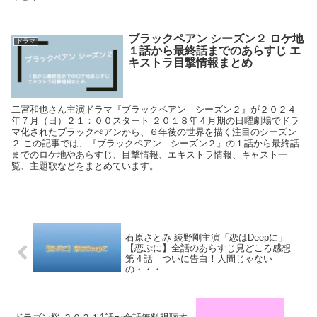
ブラックペアン シーズン２ ロケ地
ドラマ
１話から最終話までのあらすじ エ
キストラ目撃情報まとめ
二宮和也さん主演ドラマ『ブラックペアン シーズン２』が２０２４
年７月（日）２１：００スタート ２０１８年４月期の日曜劇場でドラ
マ化されたブラックぺアンから、６年後の世界を描く注目のシーズン
２ この記事では、『ブラックペアン シーズン２』の１話から最終話
までのロケ地やあらすじ、目撃情報、エキストラ情報、キャスト一
覧、主題歌などをまとめています。
石原さとみ 綾野剛主演「恋はDeepに」
【恋ぷに】全話のあらすじ見どころ感想
第４話 ついに告白！人間じゃない
の・・・