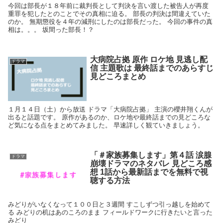
今回は部長が１８年前に裁判長として判決を言い渡した被告人が再度
重罪を犯したとのことでその真相に迫る。 部長の判決は間違えていた
のか。 無期懲役を４年の減刑にしたのは部長だった。 今回の事件の真
相は。。。 坂間った部長！？
大病院占拠 原作 ロケ地 見逃し配
ドラマ
信 主題歌は 最終話までのあらすじ
見どころまとめ
１月１４日（土）から放送 ドラマ「大病院占拠」 主演の櫻井翔くんが
出ると話題です。 原作があるのか、ロケ地や最終話までの見どころな
ど気になる点をまとめてみました。 早速詳しく観ていきましょう。
「＃家族募集します」第４話 涙腺
ドラマ
崩壊ドラマのネタバレ 見どころ感
想 1話から最新話までを無料で視
聴する方法
みどりがいなくなって１００日と３週間 すこしずつ引っ越しを始めて
る みどりの机はあのころのまま フィールドワークに行きたいと言った
みどり