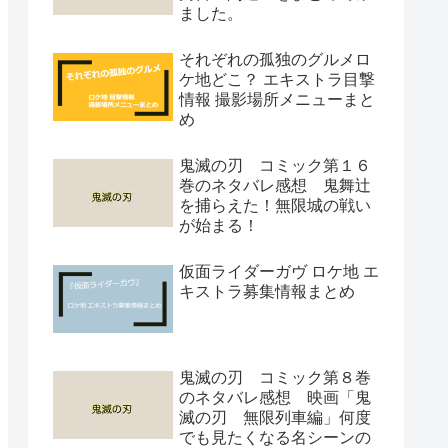
ました。
それぞれの孤独のグルメロ
ケ地どこ？ エキストラ目撃
情報 撮影場所メニューまと
め
鬼滅の刃 コミック第１６
巻のネタバレ感想 鬼舞辻
を捕らえた！無限城の戦い
が始まる！
仮面ライダーガヴ ロケ地 エ
キストラ募集情報まとめ
鬼滅の刃 コミック第８巻
のネタバレ感想 映画「鬼
滅の刃 無限列車編」何度
でも見たくなる名シーンの