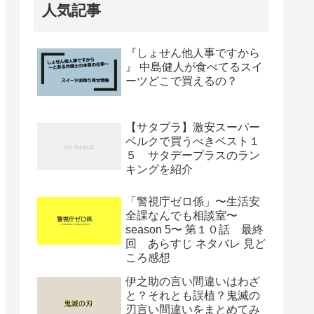
人気記事
『しょせん他人事ですから
』 中島健人が食べてるスイ
ーツどこで買えるの？
【サタプラ】激安スーパー
ベルクで買うべきベスト１
５ サタデープラスのラン
キングを紹介
「警視庁ゼロ係」〜生活安
全課なんでも相談室〜
season 5〜 第１０話 最終
回 あらすじ ネタバレ 見ど
ころ感想
伊之助の言い間違いはわざ
と？それとも誤植？鬼滅の
刃言い間違いをまとめてみ