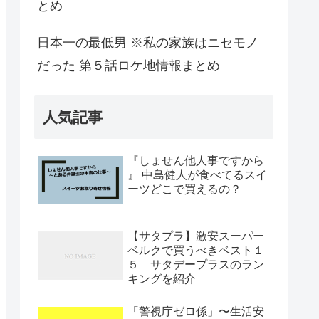
とめ
日本一の最低男 ※私の家族はニセモノ
だった 第５話ロケ地情報まとめ
人気記事
『しょせん他人事ですから
』 中島健人が食べてるスイ
ーツどこで買えるの？
【サタプラ】激安スーパー
ベルクで買うべきベスト１
５ サタデープラスのラン
キングを紹介
「警視庁ゼロ係」〜生活安