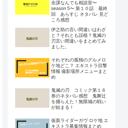
全課なんでも相談室〜
season 5〜 第１０話 最終
回 あらすじ ネタバレ 見ど
ころ感想
伊之助の言い間違いはわざ
と？それとも誤植？鬼滅の
刃言い間違いをまとめてみ
ました。
それぞれの孤独のグルメロ
ケ地どこ？ エキストラ目撃
情報 撮影場所メニューまと
め
鬼滅の刃 コミック第１６
巻のネタバレ感想 鬼舞辻
を捕らえた！無限城の戦い
が始まる！
仮面ライダーガヴ ロケ地 エ
キストラ募集情報まとめ