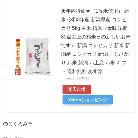
★年内特価★（1等米使用） 新
米 令和3年産 新潟県産 コシヒ
カリ 5kg 白米 精米（食味分析
80点以上の精米日の新しいお米
です） 新潟 コシヒカリ 新米 新
潟産 コシヒカリ 新潟 こしひか
り お米 新潟 お土産 お米 ギフ
ト 送料無料 あす楽
created by
Rinker
楽天市場
Yahooショッピング
のどぐろみそ