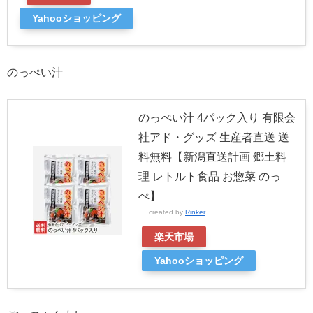
Yahooショッピング
のっぺい汁
のっぺい汁 4パック入り 有限会
社アド・グッズ 生産者直送 送
料無料【新潟直送計画 郷土料
理 レトルト食品 お惣菜 のっ
ぺ】
created by
Rinker
楽天市場
Yahooショッピング