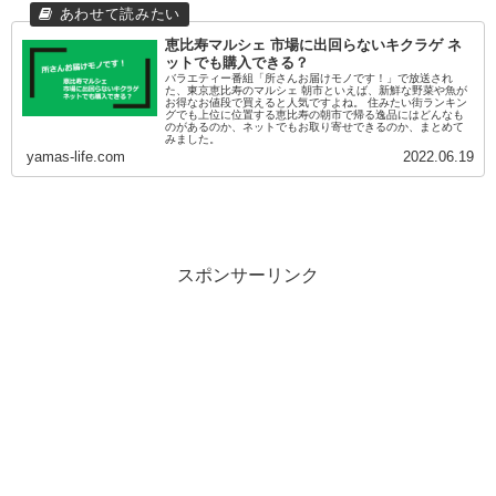
恵比寿マルシェ 市場に出回らないキクラゲ ネ
ットでも購入できる？
バラエティー番組「所さんお届けモノです！」で放送され
た、東京恵比寿のマルシェ 朝市といえば、新鮮な野菜や魚が
お得なお値段で買えると人気ですよね。 住みたい街ランキン
グでも上位に位置する恵比寿の朝市で帰る逸品にはどんなも
のがあるのか、ネットでもお取り寄せできるのか、まとめて
みました。
yamas-life.com
2022.06.19
スポンサーリンク