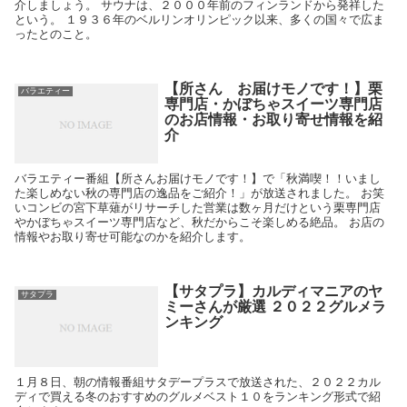
介しましょう。 サウナは、２０００年前のフィンランドから発祥した
という。 １９３６年のベルリンオリンピック以来、多くの国々で広ま
ったとのこと。
【所さん お届けモノです！】栗
バラエティー
専門店・かぼちゃスイーツ専門店
のお店情報・お取り寄せ情報を紹
介
バラエティー番組【所さんお届けモノです！】で「秋満喫！！いまし
た楽しめない秋の専門店の逸品をご紹介！」が放送されました。 お笑
いコンビの宮下草薙がリサーチした営業は数ヶ月だけという栗専門店
やかぼちゃスイーツ専門店など、秋だからこそ楽しめる絶品。 お店の
情報やお取り寄せ可能なのかを紹介します。
【サタプラ】カルディマニアのヤ
サタプラ
ミーさんが厳選 ２０２２グルメラ
ンキング
１月８日、朝の情報番組サタデープラスで放送された、２０２２カル
ディで買える冬のおすすめのグルメベスト１０をランキング形式で紹