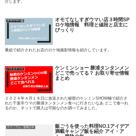
介します。
オモてなしすぎウマい店３時間SP
オモウマい店
ロケ地情報 料理と値段と店主に
びっくり
番組で紹介されたお店のロケ地撮影情報を紹介しています。
ケンミンショー 勝浦タンタンメン
バラエティー
どこで売ってる？ お取り寄せ情報
まとめ
２０２４年４月１８日に放送された秘密のケンミンSHOW極で紹介さ
れた千葉辛ウマの勝浦タンタンメン食べに行きたいなあ どこで食べれ
るのか、ネットで購入は可能なのか調べてみました。
飯ごうを使った料理NO.1アイデア
アイ・アム・冒険少年
満載キャンプ飯を紹介 アイ・ア