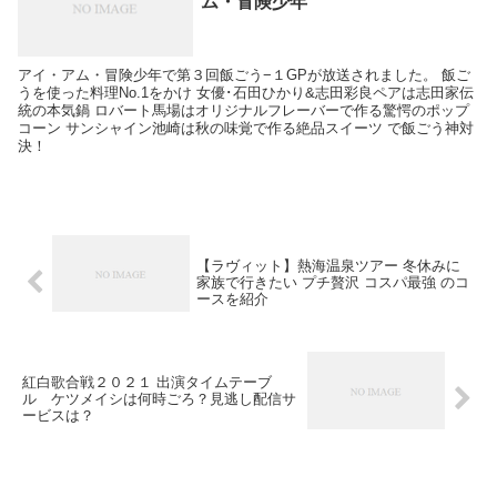
ム・冒険少年
アイ・アム・冒険少年で第３回飯ごう−１GPが放送されました。 飯ご
うを使った料理No.1をかけ 女優･石田ひかり&志田彩良ペアは志田家伝
統の本気鍋 ロバート馬場はオリジナルフレーバーで作る驚愕のポップ
コーン サンシャイン池崎は秋の味覚で作る絶品スイーツ で飯ごう神対
決！
【ラヴィット】熱海温泉ツアー 冬休みに
家族で行きたい プチ贅沢 コスパ最強 のコ
ースを紹介
紅白歌合戦２０２１ 出演タイムテーブ
ル ケツメイシは何時ごろ？見逃し配信サ
ービスは？