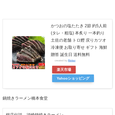
かつおの塩たたき 2節 約5人前
(タレ・粗塩) 本炙り 一本釣り
土佐の老舗 トロ鰹 戻りカツオ
冷凍便 お取り寄せ ギフト 海鮮
贈答 誕生日 送料無料
created by
Rinker
楽天市場
Yahooショッピング
鍋焼きラーメン橋本食堂
銘店伝説 須崎鍋焼きラーメン