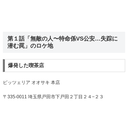
第１話「無敵の人〜特命係VS公安…失踪に
潜む罠」のロケ地
爆発した喫茶店
ピッツェリア オオサキ 本店
〒335-0011 埼玉県戸田市下戸田２丁目２４−２３