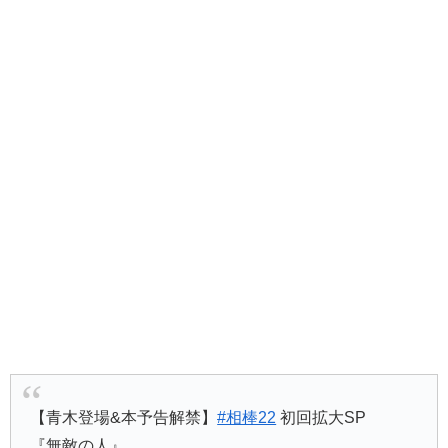
【青木登場&本予告解禁】
#相棒22
初回拡大SP
『無敵の人』