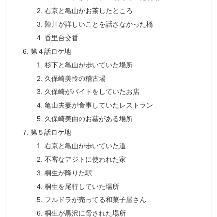
右京と亀山がお茶したところ
陣川が詳しいことを話さなかった橋
香里台交番
第４話ロケ地
杉下と亀山が歩いていた場所
久保崎美怜の稽古場
久保崎がバイトをしていたお店
亀山夫妻が食事していたレストラン
久保崎美由のお墓がある場所
第５話ロケ地
右京と亀山が歩いていた道
不審なアジトに使われた家
桐生が降りた駅
桐生を尾行していた場所
フルドラが売ってる和菓子屋さん
桐生が黒沢に脅された場所