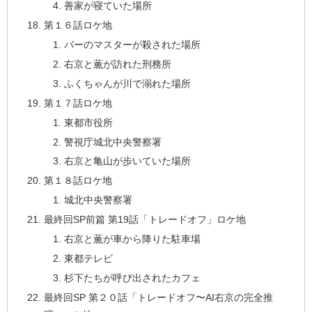
善家が寝ていた場所
第１６話ロケ地
バーのマスターが殺された場所
右京と薫が訪れた刑務所
ふくちゃんが川で溺れた場所
第１７話ロケ地
東都市役所
警視庁城北中央警察署
右京と亀山が歩いていた場所
第１８話ロケ地
城北中央警察署
最終回SP前篇 第19話「トレードオフ」ロケ地
右京と薫が車から降りた駐車場
東都テレビ
杉下たちが呼び出されたカフェ
最終回SP 第２０話「トレードオフ〜AI右京の完全推