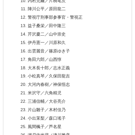
内村完爾／片桐竜次
陣川公平／原田龍二
警視庁刑事部参事官・警視正
益子桑栄／田中隆三
芹沢慶二／山中崇史
伊丹憲一／川原和久
出雲麗音／篠原ゆき子
角田六郎／山西惇
大木長十郎／志水正義
小松真琴／久保田龍吉
大河内春樹／神保悟志
米沢守／六角精児
三浦信輔／大谷亮介
片山雛子／木村佳乃
小出茉梨／森口瑤子
風間楓子／芦名星
瀬戸内米蔵／津川雅彦