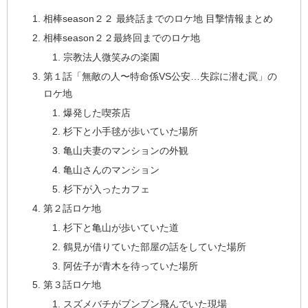
相棒season２２ 最終話までのロケ地 目撃情報まとめ
相棒season２２最終回までのロケ地
宗教法人微笑みの楽園
第１話「無敵の人〜特命係VS公安…失踪に潜む罠」の
ロケ地
爆発した喫茶店
杉下と小手毬が歩いていた場所
亀山夫妻のマンションの外観
亀山さんのマンション
杉下が入ったカフェ
第２話ロケ地
杉下と亀山が歩いていた道
鶴見が借りていた部屋の話をしていた場所
阿佐子が青木を待っていた場所
第３話ロケ地
スズメバチがブンブン飛んでいた現場