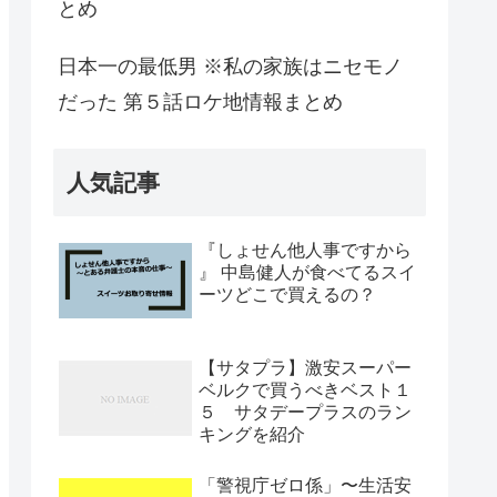
とめ
日本一の最低男 ※私の家族はニセモノ
だった 第５話ロケ地情報まとめ
人気記事
『しょせん他人事ですから
』 中島健人が食べてるスイ
ーツどこで買えるの？
【サタプラ】激安スーパー
ベルクで買うべきベスト１
５ サタデープラスのラン
キングを紹介
「警視庁ゼロ係」〜生活安