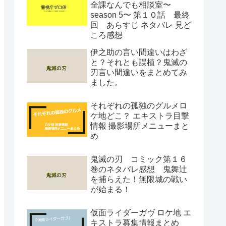
全課なんでも相談室〜
season 5〜 第１０話 最終
回 あらすじ ネタバレ 見ど
ころ感想
伊之助の言い間違いはわざ
と？それとも誤植？鬼滅の
刃言い間違いをまとめてみ
ました。
それぞれの孤独のグルメロ
ケ地どこ？ エキストラ目撃
情報 撮影場所メニューまと
め
鬼滅の刃 コミック第１６
巻のネタバレ感想 鬼舞辻
を捕らえた！無限城の戦い
が始まる！
仮面ライダーガヴ ロケ地 エ
キストラ募集情報まとめ