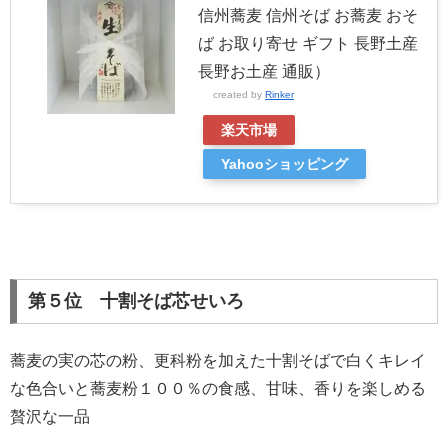
信州蕎麦 信州そば お蕎麦 おそ
ば お取り寄せ ギフト 長野土産
長野お土産 通販）
created by
Rinker
楽天市場
Yahooショッピング
第５位 十割そば芯せいろ
蕎麦の実の芯の粉、更科粉を加えた十割そばで白くキレイ
な色合いと蕎麦粉１００％の食感、甘味、香りを楽しめる
贅沢な一品