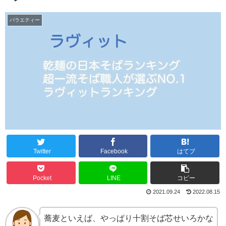
バラエティー
Twitter
Facebook
はてブ
Pocket
LINE
コピー
2021.09.24
2022.08.15
蕎麦といえば、やっぱり十割そば芯せいろかな