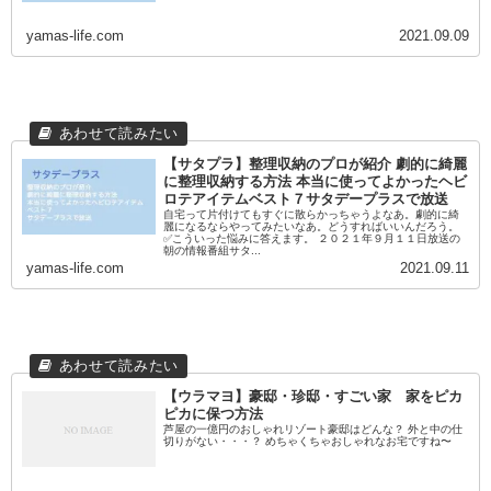
yamas-life.com
2021.09.09
【サタプラ】整理収納のプロが紹介 劇的に綺麗
に整理収納する方法 本当に使ってよかったヘビ
ロテアイテムベスト７サタデープラスで放送
自宅って片付けてもすぐに散らかっちゃうよなあ。劇的に綺
麗になるならやってみたいなあ。どうすればいいんだろう。
✅こういった悩みに答えます。 ２０２１年９月１１日放送の
朝の情報番組サタ...
yamas-life.com
2021.09.11
【ウラマヨ】豪邸・珍邸・すごい家 家をピカ
ピカに保つ方法
芦屋の一億円のおしゃれリゾート豪邸はどんな？ 外と中の仕
切りがない・・・？ めちゃくちゃおしゃれなお宅ですね〜