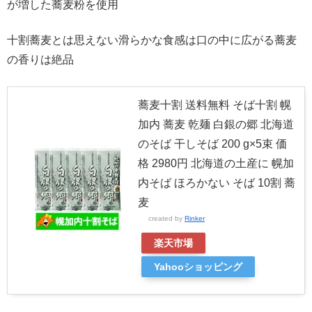
が増した蕎麦粉を使用
十割蕎麦とは思えない滑らかな食感は口の中に広がる蕎麦
の香りは絶品
蕎麦十割 送料無料 そば十割 幌
加内 蕎麦 乾麺 白銀の郷 北海道
のそば 干しそば 200 g×5束 価
格 2980円 北海道の土産に 幌加
内そば ほろかない そば 10割 蕎
麦
created by
Rinker
楽天市場
Yahooショッピング