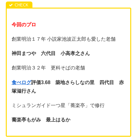
今回のプロ
創業明治１７年 小説家池波正太郎も愛した老舗
神田まつや 六代目 小高孝之さん
創業明治３２年 更科そばの老舗
食べログ
評価3.68
築地さらしなの里 四代目 赤
塚滋行
さん
ミシュランガイド一つ星「蕎楽亭」で修行
蕎楽亭もがみ 最上はるか