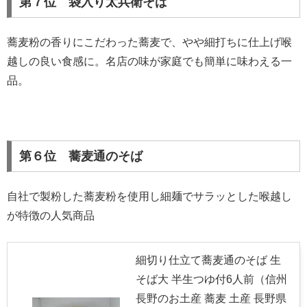
第７位 袋入り太兵衛そば
蕎麦粉の香りにこだわった蕎麦で、やや細打ちに仕上げ喉
越しの良い食感に。名店の味が家庭でも簡単に味わえる一
品。
第６位 蕎麦通のそば
自社で製粉した蕎麦粉を使用し細麺でサラッとした喉越し
が特徴の人気商品
細切り仕立て蕎麦通のそば 生
そば大 半生つゆ付6人前（信州
長野のお土産 蕎麦 土産 長野県