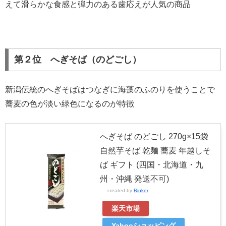
えて滑らかな食感と弾力のある歯応えが人気の商品
第２位 へぎそば（のどごし）
新潟伝統のへぎそばはつなぎに海藻のふのりを使うことで
蕎麦の色が淡い緑色になるのが特徴
へぎそば のどごし 270g×15袋
自然芋そば 乾麺 蕎麦 年越しそ
ば ギフト (四国・北海道・九
州・沖縄 発送不可)
created by
Rinker
楽天市場
Yahooショッピング