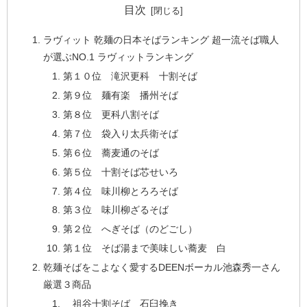
目次
ラヴィット 乾麺の日本そばランキング 超一流そば職人
が選ぶNO.1 ラヴィットランキング
第１０位 滝沢更科 十割そば
第９位 麺有楽 播州そば
第８位 更科八割そば
第７位 袋入り太兵衛そば
第６位 蕎麦通のそば
第５位 十割そば芯せいろ
第４位 味川柳とろろそば
第３位 味川柳ざるそば
第２位 へぎそば（のどごし）
第１位 そば湯まで美味しい蕎麦 白
乾麺そばをこよなく愛するDEENボーカル池森秀一さん
厳選３商品
祖谷十割そば 石臼挽き