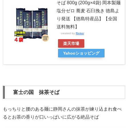
そば 800g (200g×4袋) 岡本製麺
塩分ゼロ 蕎麦 石臼挽き 徳島よ
り発送 【徳島特産品】【全国
送料無料】
created by
Rinker
楽天市場
Yahooショッピング
富士の国 抹茶そば
もっちりと腰のある麺に静岡さんの抹茶が練り込まれ食べ
るとお茶の香りが口いっぱいに広がる絶品そば