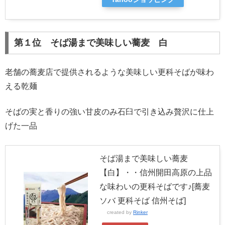
第１位 そば湯まで美味しい蕎麦 白
老舗の蕎麦店で提供されるような美味しい更科そばが味わ
える乾麺
そばの実と香りの強い甘皮のみ石臼で引き込み贅沢に仕上
げた一品
そば湯まで美味しい蕎麦
【白】・・信州開田高原の上品
な味わいの更科そばです♪[蕎麦
ソバ 更科そば 信州そば]
created by
Rinker