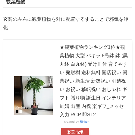
観葉植物
玄関の左右に観葉植物を対に配置するすることで邪気を浄
化
★観葉植物ランキング1位★観
葉植物 大型 パキラ 8号鉢 鉢 (黒
丸鉢 白丸鉢) 受け皿付 育てやす
い 発財樹 送料無料 開店祝い 開
業祝い 新生活 新築祝い 引越祝
い お祝い 移転祝い おしゃれ ギ
フト 贈り物 誕生日 インテリア
結婚 出産 内祝 楽ギフ_メッセ
入力 RCP 即S12
created by
Rinker
楽天市場