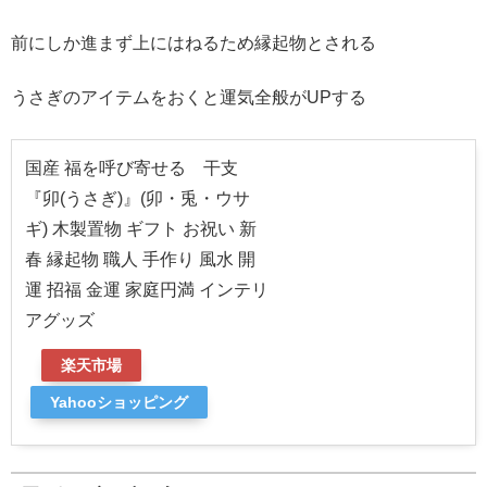
前にしか進まず上にはねるため縁起物とされる
うさぎのアイテムをおくと運気全般がUPする
国産 福を呼び寄せる 干支
『卯(うさぎ)』(卯・兎・ウサ
ギ) 木製置物 ギフト お祝い 新
春 縁起物 職人 手作り 風水 開
運 招福 金運 家庭円満 インテリ
アグッズ
楽天市場
Yahooショッピング