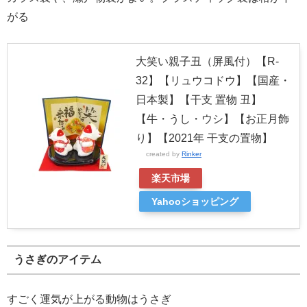
がる
大笑い親子丑（屏風付）【R-
32】【リュウコドウ】【国産・
日本製】【干支 置物 丑】
【牛・うし・ウシ】【お正月飾
り】【2021年 干支の置物】
created by
Rinker
楽天市場
Yahooショッピング
うさぎのアイテム
すごく運気が上がる動物はうさぎ