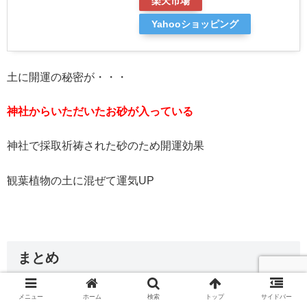
楽天市場
Yahooショッピング
土に開運の秘密が・・・
神社からいただいたお砂が入っている
神社で採取祈祷された砂のため開運効果
観葉植物の土に混ぜて運気UP
まとめ
メニュー
ホーム
検索
トップ
サイドバー
教えてもらえたことをすぐに真似すれば運気UP間違いなし