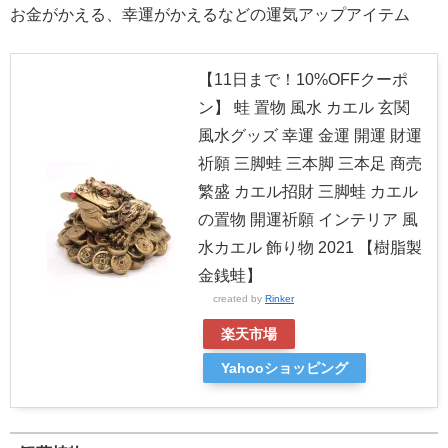
お金がかえる、幸運がかえるなどの運気アップアイテム
【11日まで！10%OFFクーポ
ン】 蛙 置物 風水 カエル 玄関
風水グッズ 幸運 金運 開運 財運
祈願 三脚蛙 三本脚 三本足 商売
繁盛 カエル招財 三脚蛙 カエル
の置物 開運祈願 インテリア 風
水カエル 飾り物 2021 【樹脂製
金銭蛙】
created by
Rinker
楽天市場
Yahooショッピング