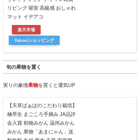
リビング 寝室 高級感 おしゃれ
マット イデアコ
楽天市場
Yahooショッピング
旬の果物を置く
実りの象徴
果物
を置くと運気UP
【天草ばぁばのこだわり栽培】
極早生 まごころ手摘み JA品評
会入賞 初物みかん 温州みかん
みかん 果物「あまにゃん」送