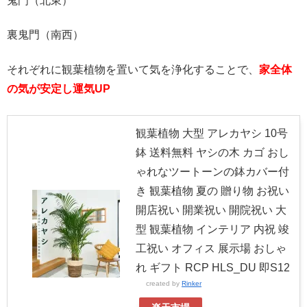
鬼門（北東）
裏鬼門（南西）
それぞれに観葉植物を置いて気を浄化することで、
家全体
の気が安定し運気UP
観葉植物 大型 アレカヤシ 10号
鉢 送料無料 ヤシの木 カゴ おし
ゃれなツートーンの鉢カバー付
き 観葉植物 夏の 贈り物 お祝い
開店祝い 開業祝い 開院祝い 大
型 観葉植物 インテリア 内祝 竣
工祝い オフィス 展示場 おしゃ
れ ギフト RCP HLS_DU 即S12
created by
Rinker