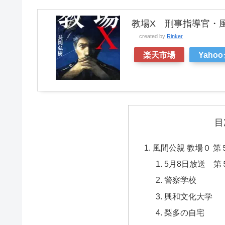
教場X 刑事指導官・風
created by
Rinker
楽天市場
Yaho
目
風間公親 教場０ 
5月8日放送 第
警察学校
興和文化大学
梨多の自宅