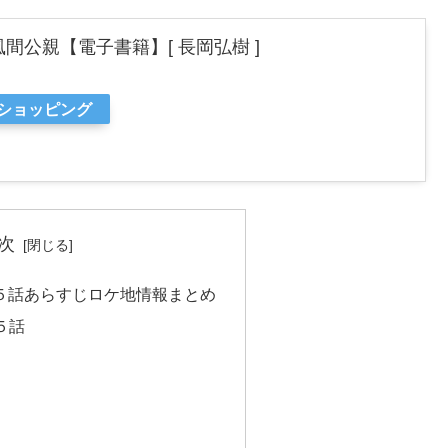
間公親【電子書籍】[ 長岡弘樹 ]
oショッピング
次
第５話あらすじロケ地情報まとめ
５話