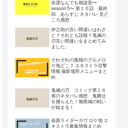
全課なんでも相談室〜
season 5〜 第１０話 最終
回 あらすじ ネタバレ 見ど
ころ感想
伊之助の言い間違いはわざ
と？それとも誤植？鬼滅の
刃言い間違いをまとめてみ
ました。
それぞれの孤独のグルメロ
ケ地どこ？ エキストラ目撃
情報 撮影場所メニューまと
め
鬼滅の刃 コミック第１６
巻のネタバレ感想 鬼舞辻
を捕らえた！無限城の戦い
が始まる！
仮面ライダーガヴ ロケ地 エ
キストラ募集情報まとめ