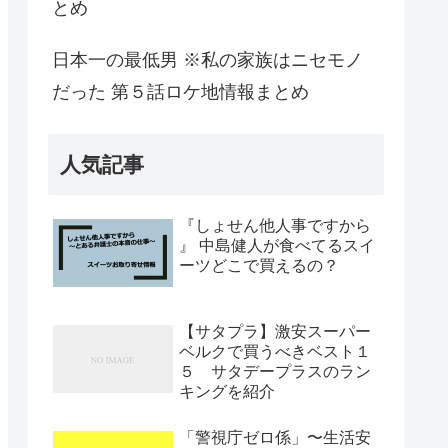
とめ
日本一の最低男 ※私の家族はニセモノ
だった 第５話ロケ地情報まとめ
人気記事
『しょせん他人事ですから
』 中島健人が食べてるスイ
ーツどこで買えるの？
【サタプラ】激安スーパー
ベルクで買うべきベスト１
５ サタデープラスのラン
キングを紹介
「警視庁ゼロ係」〜生活安