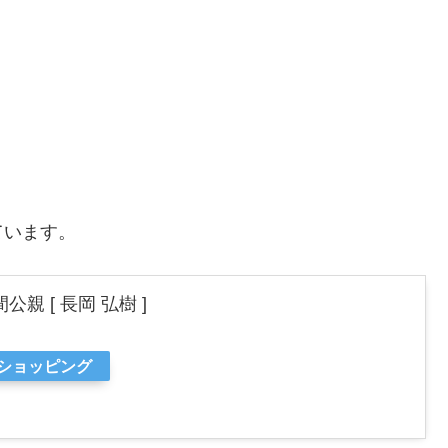
ています。
親 [ 長岡 弘樹 ]
oショッピング