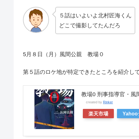
５話はいよいよ北村匠海くん
どこで撮影してたんだろ
5月８日（月）風間公親 教場０
第５話のロケ地が特定できたところを紹介し
教場0 刑事指導官・風間公
created by
Rinker
楽天市場
Yaho