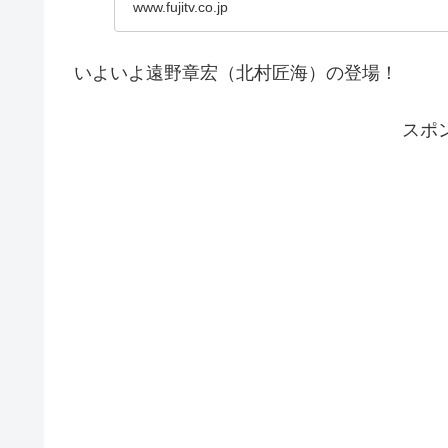
www.fujitv.co.jp
いよいよ遠野章宏（北村匠海）の登場！
スポ