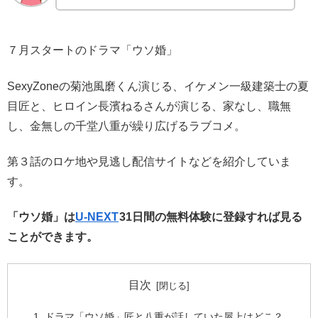
７月スタートのドラマ「ウソ婚」
SexyZoneの菊池風磨くん演じる、イケメン一級建築士の夏
目匠と、ヒロイン長濱ねるさんが演じる、家なし、職無
し、金無しの千堂八重が繰り広げるラブコメ。
第３話のロケ地や見逃し配信サイトなどを紹介していま
す。
「ウソ婚」は
U-NEXT
31日間の無料体験に登録すれば見る
ことができます。
目次
ドラマ「ウソ婚」匠と八重が話していた屋上はどこ？