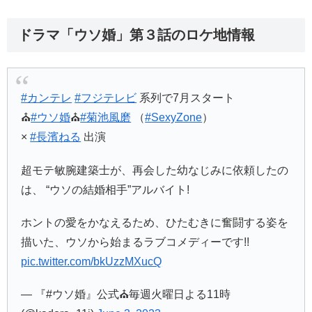
ドラマ「ウソ婚」第３話のロケ地情報
#カンテレ
#フジテレビ
系列で7月スタート
⛪️
#ウソ婚
⛪️
#菊池風磨
（
#SexyZone
）
×
#長濱ねる
出演
超モテ敏腕建築士が、再会した幼なじみに依頼したの
は、 “ウソの結婚相手”アルバイト!
ホントの愛をかなえるため、ひたむきに奮闘する姿を
描いた、ウソから始まるラブコメディーです!!
pic.twitter.com/bkUzzMXucQ
— 『#ウソ婚』公式⛪毎週火曜日よる11時