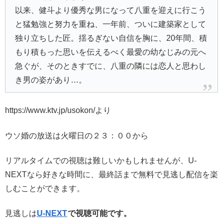
以来、健斗より優秀な男になって八重を迎えに行こう
と猛勉強と努力を重ね、一年前、ついに建築家として
独り立ちした匠。揺るぎない自信を胸に、20年間、積
もり積もった思いを伝えるべく最愛の幼なじみの元へ
急ぐが、そのときすでに、八重の隣には恋人と思わし
き男の姿があり…。
https://www.ktv.jp/usokon/より
ウソ婚の放送は火曜日の２３：００から
リアルタイムでの視聴は難しいかもしれませんが、U-
NEXTなら好きな時間に、最終話まで無料で見逃し配信を楽
しむことができます。
見逃しは
U-NEXT
で視聴可能です。