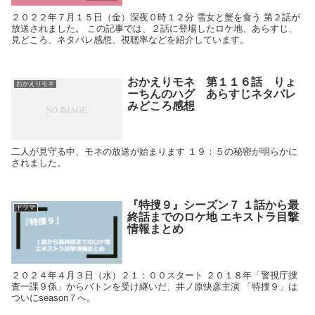
２０２２年７月１５日（金）深夜０時１２分 雪女と蟹を食う 第２話が
放送されました。 この記事では、２話に登場したロケ地、あらすじ、
見どころ、ネタバレ感想、視聴率などを紹介しています。
おかえりモネ 第１１６話 りょ
おかえりモネ
ーちんのハグ あらすじネタバレ
みどころ感想
二人が見守る中、モネの放送が始まります １９：５の秘密が明らかに
されました。
『特捜９』シーズン７ １話から最
ドラマ
終話までのロケ地 エキストラ目撃
情報まとめ
２０２４年４月３日（水）２１：００スタート ２０１８年「警視庁捜
査一課９係」からバトンを受け継いだ、井ノ原快彦主演 「特捜９」は
ついにseason７へ。