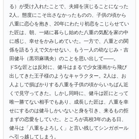
る）が受け入れたことで、夫婦を演じることになった
2人。態度にこそ出さなかったものの、子供の頃から
八重に恋心を抱き、20年にわたり初恋をこじらせてい
た匠は、朝、一緒に暮らし始めた八重の気配を家の中
に感じ、幸せをかみしめていた。一方で、八重との関
係を語るうえで欠かせない、もう一人の幼なじみ・吉
田健斗（黒羽麻璃央）のことを思い出して——。
ドSな匠とは反対に、健斗はまるで少女漫画から飛び
出してきた王子様のようなキャラクター。2人は、お
人よしで損ばかりする八重を子供の頃からいちばん近
くで見守ってきた。しかし同時に、健斗は匠にとって
唯一勝てない相手でもあり、成長した匠は、八重を幸
せにするのは健斗しかいないと身を引き、来るもの拒
まずの恋愛をしていた。ところが高校3年のある日、
健斗は「八重をよろしく」と言い残してシンガポール
へ引っ越してしまう。