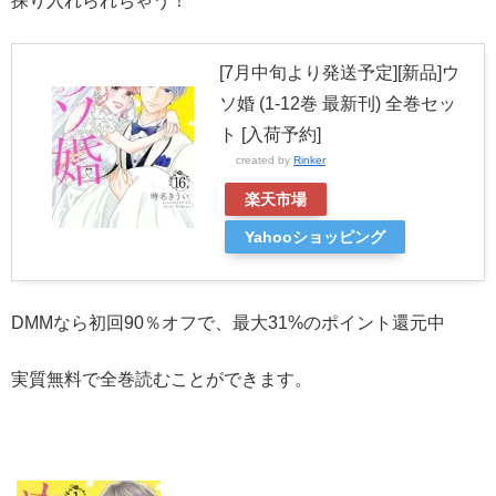
探り入れられちゃう！
[7月中旬より発送予定][新品]ウ
ソ婚 (1-12巻 最新刊) 全巻セッ
ト [入荷予約]
created by
Rinker
楽天市場
Yahooショッピング
DMMなら初回90％オフで、最大31%のポイント還元中
実質無料で全巻読むことができます。