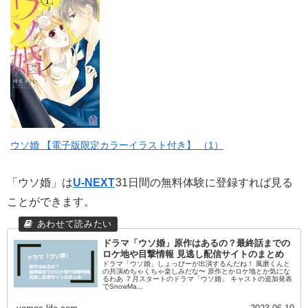
ウソ婚 【電子版限定カラーイラスト付き】 （1）
「ウソ婚」は
U-NEXT
31日間の無料体験に登録すれば見る
ことができます。
ドラマ「ウソ婚」原作はあるの？最終話までの
ロケ地や目撃情報 見逃し配信サイトのまとめ
ドラマ「ウソ婚」しょっぴーが出演するんだね！ 風磨くんと
の共演めちゃくちゃ楽しみだな〜 原作とかロケ地とか気にな
るわあ ７月スタートのドラマ「ウソ婚」 キャストの追加発表
でSnowMa...