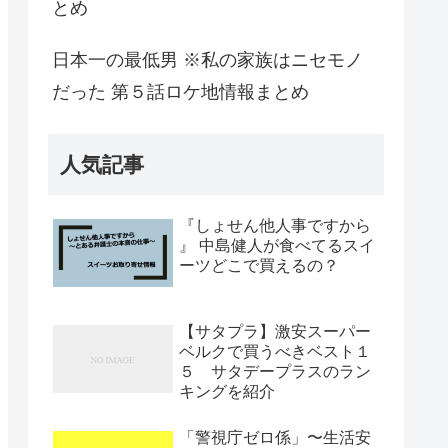
とめ
日本一の最低男 ※私の家族はニセモノ
だった 第５話ロケ地情報まとめ
人気記事
『しょせん他人事ですから
』 中島健人が食べてるスイ
ーツどこで買えるの？
【サタプラ】激安スーパー
ベルクで買うべきベスト１
５ サタデープラスのラン
キングを紹介
「警視庁ゼロ係」〜生活安