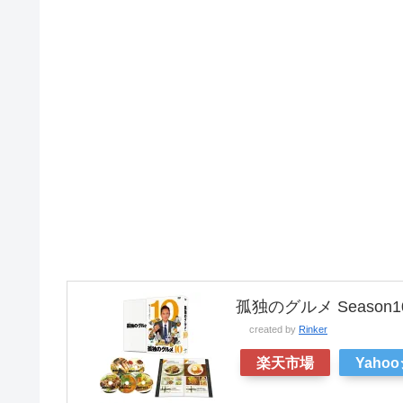
孤独のグルメ Season10 
created by
Rinker
楽天市場
Yaho