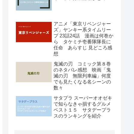
アニメ「東京リベンジャー
ズ」ヤンキー系タイムリー
プ 23話24話 漫画は何巻か
ら タケミチ壱番隊隊長に
任命 あらすじ 見どころ感
想
鬼滅の刃 コミック第８巻
のネタバレ感想 映画「鬼
滅の刃 無限列車編」何度
でも見たくなる名シーンの
数々
サタプラ スーパーオオゼキ
で知らなきゃ損するグルメ
ベスト１５ サタデープラ
スのランキングを紹介