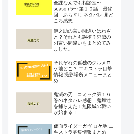
全課なんでも相談室〜
season 5〜 第１０話 最終
回 あらすじ ネタバレ 見ど
ころ感想
伊之助の言い間違いはわざ
と？それとも誤植？鬼滅の
刃言い間違いをまとめてみ
ました。
それぞれの孤独のグルメロ
ケ地どこ？ エキストラ目撃
情報 撮影場所メニューまと
め
鬼滅の刃 コミック第１６
巻のネタバレ感想 鬼舞辻
を捕らえた！無限城の戦い
が始まる！
仮面ライダーガヴ ロケ地 エ
キストラ募集情報まとめ