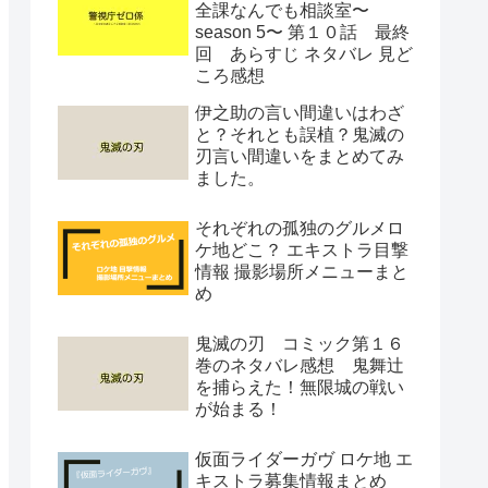
全課なんでも相談室〜
season 5〜 第１０話 最終
回 あらすじ ネタバレ 見ど
ころ感想
伊之助の言い間違いはわざ
と？それとも誤植？鬼滅の
刃言い間違いをまとめてみ
ました。
それぞれの孤独のグルメロ
ケ地どこ？ エキストラ目撃
情報 撮影場所メニューまと
め
鬼滅の刃 コミック第１６
巻のネタバレ感想 鬼舞辻
を捕らえた！無限城の戦い
が始まる！
仮面ライダーガヴ ロケ地 エ
キストラ募集情報まとめ