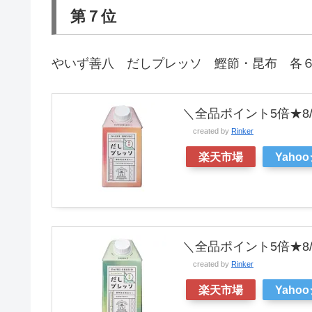
第７位
やいず善八 だしプレッソ 鰹節・昆布 各
＼全品ポイント5倍★8/1
created by
Rinker
楽天市場
Yaho
＼全品ポイント5倍★8/1
created by
Rinker
楽天市場
Yaho