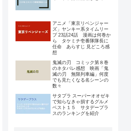
アニメ「東京リベンジャー
ズ」ヤンキー系タイムリー
プ 23話24話 漫画は何巻か
ら タケミチ壱番隊隊長に
任命 あらすじ 見どころ感
想
鬼滅の刃 コミック第８巻
のネタバレ感想 映画「鬼
滅の刃 無限列車編」何度
でも見たくなる名シーンの
数々
サタプラ スーパーオオゼキ
で知らなきゃ損するグルメ
ベスト１５ サタデープラ
スのランキングを紹介