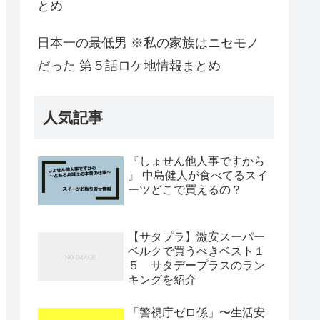
とめ
日本一の最低男 ※私の家族はニセモノ
だった 第５話ロケ地情報まとめ
人気記事
『しょせん他人事ですから
』 中島健人が食べてるスイ
ーツどこで買えるの？
【サタプラ】激安スーパー
ベルクで買うべきベスト１
５ サタデープラスのラン
キングを紹介
「警視庁ゼロ係」〜生活安