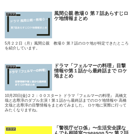
風間公親 教場０ 第７話あらすじロ
ドラマ
ケ地情報まとめ
5月２２日（月）風間公親 教場０ 第７話のロケ地が特定できたところ
を紹介しています。
ドラマ「フェルマーの料理」目撃
ドラマ
情報や第１話から最終話まで ロケ
地まとめ
10月20日(金)２２：００スタート ドラマ『フェルマーの料理』 高橋文
哉と志尊淳のダブル主演！第１話から最終話までのロケ地情報や 高橋
文哉と志尊淳の目撃情報をまとめてみました。 ロケ地に実際に行って
みたくなりますね。
「警視庁ゼロ係」〜生活安全課な
ドラマ
んでも相談室〜season 5〜 第２話