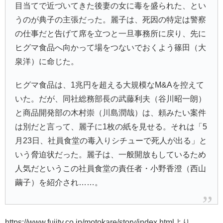
目当てで近づいてきた後妻の女に毒を盛られた、とい
うのが典子の主張だった。麗子は、死因の特定は警察
の仕事だと告げて席を立つと一旦事務所に戻り、先に
ヒグマ食品へ向かって場をつないでおくよう篠田（大
泉洋）に命じた。
ヒグマ食品は、1兆円を超える大規模なM&Aを控えて
いた。だが、同社総務部長の武藤利夫（谷川昭一朗）
と商品開発部の木村崇（川島潤哉）は、頼みたい案件
は別だと言って、麗子に1枚の紙を見せる。それは「5
月23日、社員食堂の毒入りシチューで死人が出る」と
いう脅迫状だった。麗子は、一般開放もしているため
人気だというこの社員食堂の責任者・小野香澄（西山
繭子）を紹介され……。
https://www.fujitv.co.jp/motokare/story/index.htmlより