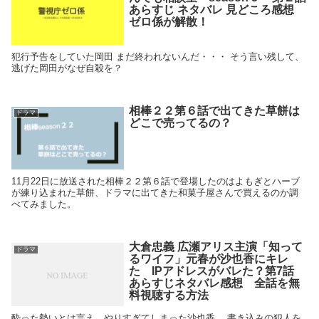
あらすじ ネタバレ 見どころ感想
ゼロ係が解散！
犯行予告をしていた岡田 まだ終われないんだ・・・ そう言い残して、
逃げた岡田がなぜ自殺を？
相棒２２第６話で出てきた草餅は
ドラマ
どこで売ってるの？
11月22日に放送された相棒２２第６話で登場したのはよもぎとハーブ
が練り込まれた草餅、ドラマに出てきた和菓子屋さんで買えるのか調
べてみました。
大倉忠義 広瀬アリス主演「知って
ドラマ
るワイフ」元春が沙也香にキレ
た IPアドレスがバレた？第7話
あらすじネタバレ感想 全話を無
料視聴する方法
酔った勢いとは言え、やりすぎてしまった沙也香。 書き込みの犯人を