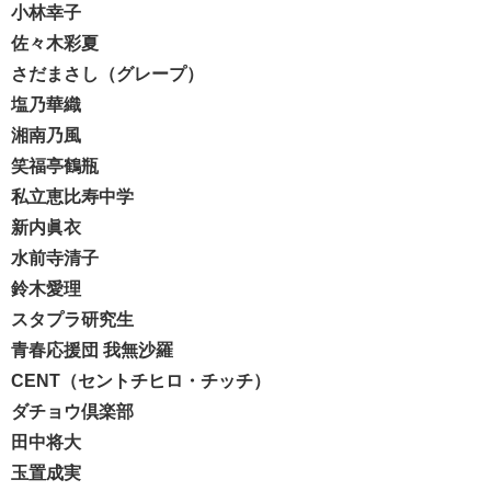
小林幸子
佐々木彩夏
さだまさし（グレープ）
塩乃華織
湘南乃風
笑福亭鶴瓶
私立恵比寿中学
新内眞衣
水前寺清子
鈴木愛理
スタプラ研究生
青春応援団
我無沙羅
CENT（セントチヒロ・チッチ）
ダチョウ倶楽部
田中将大
玉置成実