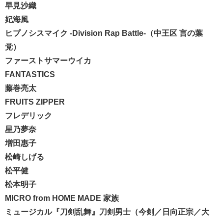
早見沙織
妃海風
ヒプノシスマイク -Division Rap Battle-（中王区 言の葉
党）
ファーストサマーウイカ
FANTASTICS
藤巻亮太
FRUITS ZIPPER
フレデリック
星乃夢奈
増田惠子
松崎しげる
松平健
松本明子
MICRO from HOME MADE 家族
ミュージカル『刀剣乱舞』刀剣男士（今剣／日向正宗／大