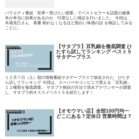
バラエティ番組「世界一受けたい授業」でベストセラー＆話題の健康
本が本当に効果があるのか、忖度なしに検証を行いました。 今回は、
木場克己さん 著書 眠れなくなるほど面白い体感の話 を検証してみる
ことに。
【サタプラ】豆乳鍋を徹底調査 ひ
サタプラ
たすら試してランキング ベスト５
サタデープラス
１２月７日（土）朝の情報番組サタデープラスで放送された、ひたす
ら試してランキング 今回は、スーパーやコンビニで買える「豆乳鍋」
１２種類を徹底調査。 サタプラ独自の方法で清水アナウンサーが調査
し、サタプラ的オススメベスト５を紹介します！
【オモウマい店】全部100円均一
オモウマい店
どこにある？定休日 営業時間は？