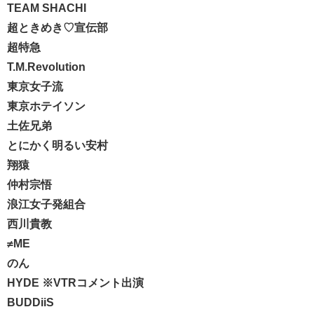
TEAM SHACHI
超ときめき♡宣伝部
超特急
T.M.Revolution
東京女子流
東京ホテイソン
土佐兄弟
とにかく明るい安村
翔猿
仲村宗悟
浪江女子発組合
西川貴教
≠ME
のん
HYDE ※VTRコメント出演
BUDDiiS