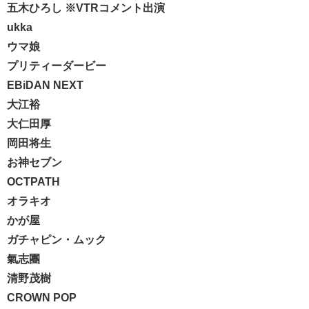
五木ひろし
※VTRコメント出演
ukka
ウマ娘
プリティーダービー
EBiDAN NEXT
大江裕
大仁田厚
岡田将生
お神セブン
OCTPATH
オラキオ
かが屋
ガチャピン・ムック
氣志團
清野茂樹
CROWN POP