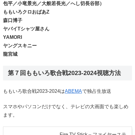
包平／小竜景光／大般若長光／へし切長谷部）
ももいろクロおばあZ
森口博子
ヤバイTシャツ屋さん
YAMORI
ヤングスキニー
龍宮城
第７回ももいろ歌合戦2023-2024視聴方法
ももいろ歌合戦2023-2024は
ABEMA
で独占生放送
スマホやパソコンだけでなく、テレビの大画面でも楽しめ
ます。
Fire TV Stick – ファイヤーステ