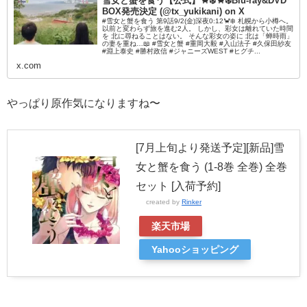
雪女と蟹を食う【公式】🦀❄️🦀❄️Blu-ray&DVD
BOX発売決定 (@tx_yukikani) on X
#雪女と蟹を食う 第9話9/2(金)深夜0:12🦀❄️ 札幌から小樽へ。
以前と変わらず旅を進む2人。 しかし、彩女は離れていた時間
を 北に尋ねることはない。 そんな彩女の姿に 北は「蝉時雨」
の妻を重ね…📖 #雪女と蟹 #重岡大毅 #入山法子 #久保田紗友
#淵上泰史 #勝村政信 #ジャニーズWEST #ヒグチ...
x.com
やっぱり原作気になりますね〜
[7月上旬より発送予定][新品]雪
女と蟹を食う (1-8巻 全巻) 全巻
セット [入荷予約]
created by
Rinker
楽天市場
Yahooショッピング