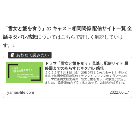
「雪女と蟹を食う」の
キャスト相関関係 配信サイト一覧 全
話ネタバレ感想
についてはこちらで詳しく解説していま
す。↓
ドラマ「雪女と蟹を食う」見逃し配信サイト 最
終回までのあらすじネタバレ感想
２０２２年７月８日（金）深夜０時１２分スタート！ テレビ
東京で毎週金曜日放送のドラマ２４ ２０２２年７月クールの
ドラマに重岡大毅主演の「雪女と蟹を食う」の放送が決定し
ました。 原作漫画のドラマ化とあって、注目の作品ですね。
yamas-life.com
2022.06.17