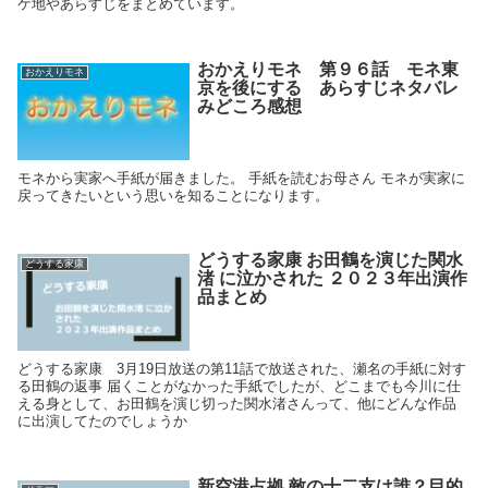
ケ地やあらすじをまとめています。
おかえりモネ 第９６話 モネ東
おかえりモネ
京を後にする あらすじネタバレ
みどころ感想
モネから実家へ手紙が届きました。 手紙を読むお母さん モネが実家に
戻ってきたいという思いを知ることになります。
どうする家康 お田鶴を演じた関水
どうする家康
渚 に泣かされた ２０２３年出演作
品まとめ
どうする家康 3月19日放送の第11話で放送された、瀬名の手紙に対す
る田鶴の返事 届くことがなかった手紙でしたが、どこまでも今川に仕
える身として、お田鶴を演じ切った関水渚さんって、他にどんな作品
に出演してたのでしょうか
新空港占拠 敵の十二支は誰？目的