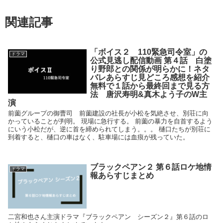
関連記事
「ボイス２ 110緊急司令室」の
ドラマ
公式見逃し配信動画 第４話 白塗
り野郎との関係が明らかに！ネタ
バレあらすじ見どころ感想を紹介
無料で１話から最終回まで見る方
法 唐沢寿明&真木よう子のW主
演
前薗グループの御曹司 前薗建設の社長が小松を気絶させ、別荘に向
かっていることが判明。 現場に急行する。 前薗の暴力を自首するよう
にいう小松だが、逆に首を締められてしまう。。。 樋口たちが別荘に
到着すると、樋口の車はなく、駐車場には血痕が残っていた。
ブラックペアン２ 第６話ロケ地情
ドラマ
報あらすじまとめ
二宮和也さん主演ドラマ『ブラックペアン シーズン２』第６話のロ