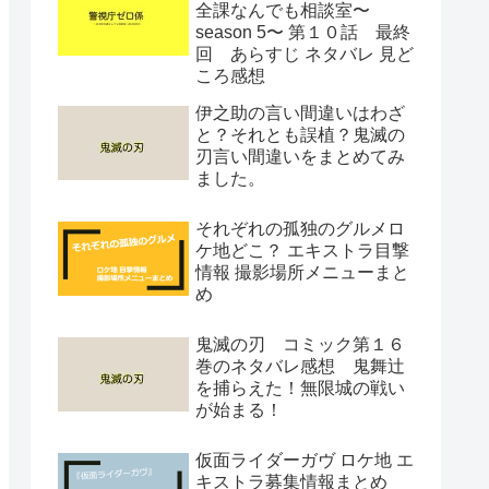
全課なんでも相談室〜
season 5〜 第１０話 最終
回 あらすじ ネタバレ 見ど
ころ感想
伊之助の言い間違いはわざ
と？それとも誤植？鬼滅の
刃言い間違いをまとめてみ
ました。
それぞれの孤独のグルメロ
ケ地どこ？ エキストラ目撃
情報 撮影場所メニューまと
め
鬼滅の刃 コミック第１６
巻のネタバレ感想 鬼舞辻
を捕らえた！無限城の戦い
が始まる！
仮面ライダーガヴ ロケ地 エ
キストラ募集情報まとめ