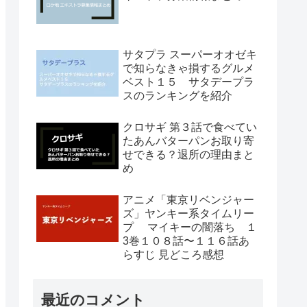
サタプラ スーパーオオゼキ
で知らなきゃ損するグルメ
ベスト１５ サタデープラ
スのランキングを紹介
クロサギ 第３話で食べてい
たあんバターパンお取り寄
せできる？退所の理由まと
め
アニメ「東京リベンジャー
ズ」ヤンキー系タイムリー
プ マイキーの闇落ち １
3巻１０８話〜１１６話あ
らすじ 見どころ感想
最近のコメント