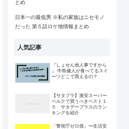
とめ
日本一の最低男 ※私の家族はニセモノ
だった 第５話ロケ地情報まとめ
人気記事
『しょせん他人事ですから
』 中島健人が食べてるスイ
ーツどこで買えるの？
【サタプラ】激安スーパー
ベルクで買うべきベスト１
５ サタデープラスのラン
キングを紹介
「警視庁ゼロ係」〜生活安