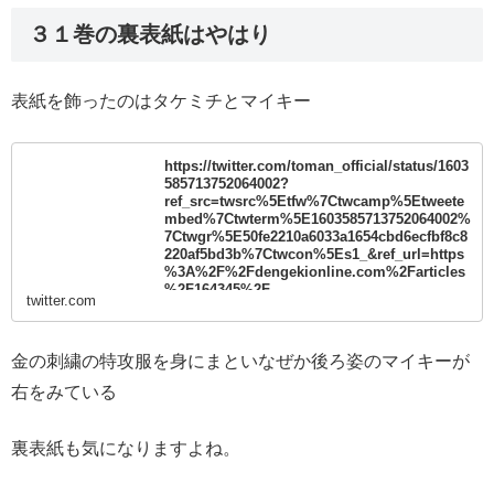
３１巻の裏表紙はやはり
表紙を飾ったのはタケミチとマイキー
https://twitter.com/toman_official/status/1603
585713752064002?
ref_src=twsrc%5Etfw%7Ctwcamp%5Etweete
mbed%7Ctwterm%5E1603585713752064002%
7Ctwgr%5E50fe2210a6033a1654cbd6ecfbf8c8
220af5bd3b%7Ctwcon%5Es1_&ref_url=https
%3A%2F%2Fdengekionline.com%2Farticles
%2F164345%2F
twitter.com
金の刺繍の特攻服を身にまといなぜか後ろ姿のマイキーが
右をみている
裏表紙も気になりますよね。