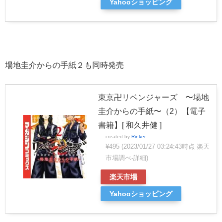
Yahooショッピング
場地圭介からの手紙２も同時発売
東京卍リベンジャーズ 〜場地
圭介からの手紙〜（2）【電子
書籍】[ 和久井健 ]
created by
Rinker
¥495
(2023/01/27 03:24:43時点 楽天
市場調べ-
詳細)
楽天市場
Yahooショッピング