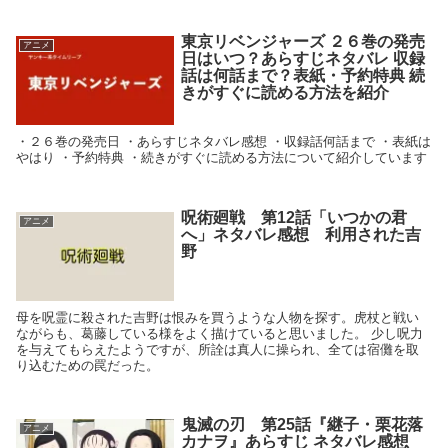
東京リベンジャーズ ２６巻の発売
アニメ
日はいつ？あらすじネタバレ 収録
話は何話まで？表紙・予約特典 続
きがすぐに読める方法を紹介
・２６巻の発売日 ・あらすじネタバレ感想 ・収録話何話まで ・表紙は
やはり ・予約特典 ・続きがすぐに読める方法について紹介しています
呪術廻戦 第12話「いつかの君
アニメ
へ」ネタバレ感想 利用された吉
野
母を呪霊に殺された吉野は恨みを買うような人物を探す。虎杖と戦い
ながらも、葛藤している様をよく描けていると思いました。 少し呪力
を与えてもらえたようですが、所詮は真人に操られ、全ては宿儺を取
り込むための罠だった。
鬼滅の刃 第25話『継子・栗花落
アニメ
カナヲ』あらすじ ネタバレ感想