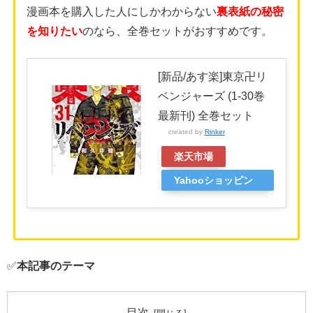
漫画本を購入した人にしかわからない
裏表紙の秘密
を知りたい
のなら、全巻セットがおすすめです。
[新品/あす楽]東京卍リ
ベンジャーズ (1-30巻
最新刊) 全巻セット
created by
Rinker
楽天市場
Yahooショッピン
グ
✅
本記事のテーマ
目次