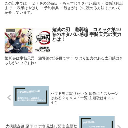
この記事では ・２７巻の発売日 ・あらすじネタバレ感想 ・収録話何話
まで ・表紙はやはり ・予約特典 ・続きがすぐに読める方法 について
紹介しています。
鬼滅の刃 遊郭編 コミック第10
アニメ
巻のネタバレ感想 宇髄天元の実力
とは！
第10巻は宇髄天元 遊郭編の2巻目です！ やはり迫力のある太刀筋はき
もちがいいですね♪
ハマる男に蹴りたい女 原作にキスシーン
はある？キャスト一覧 主題歌はキスマ
イ？
大病院占拠 原作 ロケ地 見逃し配信 主題歌