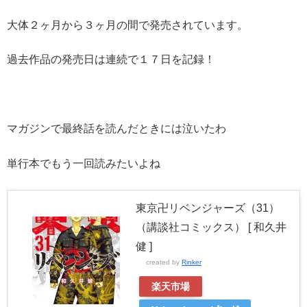
大体２ヶ月から３ヶ月の間で発売されています。
過去作品の発売日は連続で１７日を記録！
マガジンで最終話を読んだときには泣いたわ
単行本でもう一回読みたいよね
東京卍リベンジャーズ（31）
（講談社コミックス） [ 和久井
健 ]
created by
Rinker
楽天市場