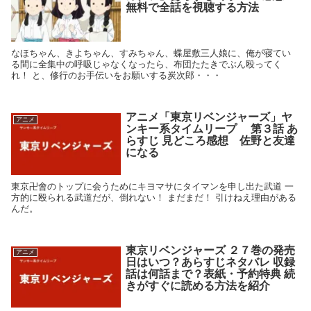
無料で全話を視聴する方法
なほちゃん、きよちゃん、すみちゃん、蝶屋敷三人娘に、俺が寝てい
る間に全集中の呼吸じゃなくなったら、布団たたきでぶん殴ってく
れ！ と、修行のお手伝いをお願いする炭次郎・・・
アニメ「東京リベンジャーズ」ヤ
アニメ
ンキー系タイムリープ 第３話 あ
らすじ 見どころ感想 佐野と友達
になる
東京卍會のトップに会うためにキヨマサにタイマンを申し出た武道 一
方的に殴られる武道だが、倒れない！ まだまだ！ 引けねえ理由がある
んだ。
東京リベンジャーズ ２７巻の発売
アニメ
日はいつ？あらすじネタバレ 収録
話は何話まで？表紙・予約特典 続
きがすぐに読める方法を紹介