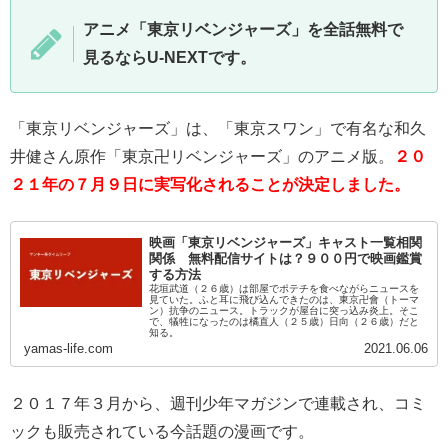
アニメ「東京リベンジャーズ」を全話無料で
見るならU-NEXTです。
「東京リベンジャーズ」は、「東京スワン」で有名な和久
井健さん原作「東京卍リベンジャーズ」のアニメ版。
２０
２１年の７月９日に実写化されることが決定しました。
映画「東京リベンジャーズ」キャスト一覧相関
関係 無料配信サイトは？９００円で映画鑑賞
する方法
花垣武道（２６歳）は部屋でポテチを食べながらニュースを
見ていた。ふと耳に飛び込んできたのは、東京卍會（トーマ
ン）抗争のニュース。トラックが屋台に突っ込み炎上。そこ
で、犠牲になったのは橘直人（２５歳）日向（２６歳）だと
知る。
yamas-life.com
2021.06.06
２０１７年３月から、週刊少年マガジンで連載され、コミ
ックも販売されている今話題の漫画です。