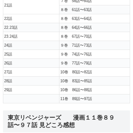
７巻 58話〜60話
21話
８巻 61話〜63話
22話
８巻 63話〜64話
22.23話
８巻 64話〜66話
23.24話
８巻 67話〜70話
24話
９巻 71話〜73話
25話
９巻 74話〜76話
26話
９巻 77話〜79話
27話
10巻 80話〜82話
28話
10巻 83話〜85話
29話
10巻 86話〜88話
11巻 89話〜97話
東京リベンジャーズ 漫画１１巻８９
話〜９７話 見どころ感想