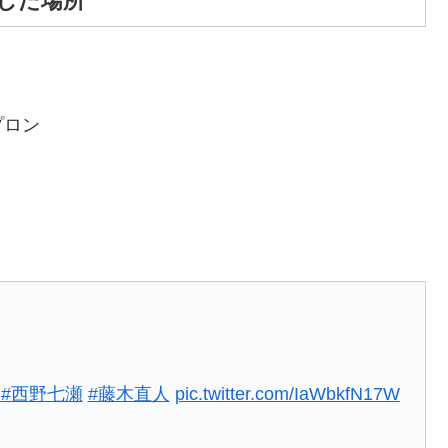
した場所
プロン
ジ
#西野七瀬
#藤木直人
pic.twitter.com/IaWbkfN17W