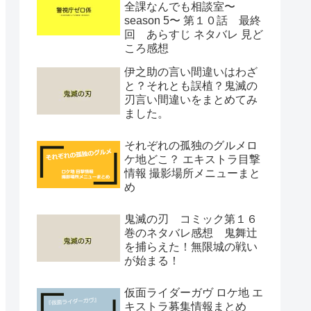
全課なんでも相談室〜
season 5〜 第１０話 最終
回 あらすじ ネタバレ 見ど
ころ感想
伊之助の言い間違いはわざ
と？それとも誤植？鬼滅の
刃言い間違いをまとめてみ
ました。
それぞれの孤独のグルメロ
ケ地どこ？ エキストラ目撃
情報 撮影場所メニューまと
め
鬼滅の刃 コミック第１６
巻のネタバレ感想 鬼舞辻
を捕らえた！無限城の戦い
が始まる！
仮面ライダーガヴ ロケ地 エ
キストラ募集情報まとめ