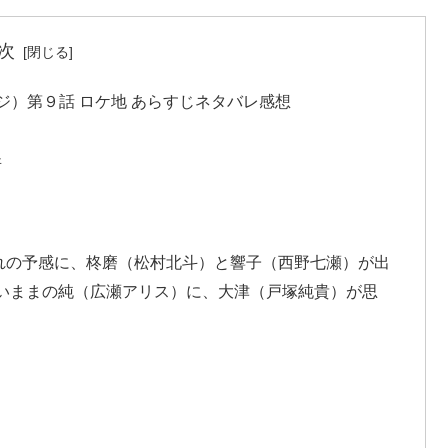
次
）第９話 ロケ地 あらすじネタバレ感想
所
れの予感に、柊磨（松村北斗）と響子（西野七瀬）が出
ないままの純（広瀬アリス）に、大津（戸塚純貴）が思