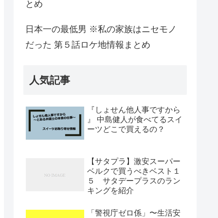
とめ
日本一の最低男 ※私の家族はニセモノ
だった 第５話ロケ地情報まとめ
人気記事
『しょせん他人事ですから
』 中島健人が食べてるスイ
ーツどこで買えるの？
【サタプラ】激安スーパー
ベルクで買うべきベスト１
５ サタデープラスのラン
キングを紹介
「警視庁ゼロ係」〜生活安