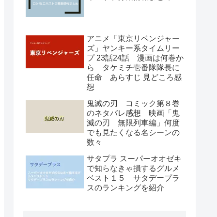
アニメ「東京リベンジャー
ズ」ヤンキー系タイムリー
プ 23話24話 漫画は何巻か
ら タケミチ壱番隊隊長に
任命 あらすじ 見どころ感
想
鬼滅の刃 コミック第８巻
のネタバレ感想 映画「鬼
滅の刃 無限列車編」何度
でも見たくなる名シーンの
数々
サタプラ スーパーオオゼキ
で知らなきゃ損するグルメ
ベスト１５ サタデープラ
スのランキングを紹介