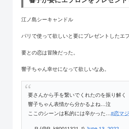
響子が要にエプロンをプレゼント
江ノ島シーキャンドル
パリで使って欲しいと要にプレゼントしたエ
要との恋は冒険だった。
響子ちゃん幸せになって欲しいなあ。
要さんから手を繋いでくれたのを振り解く
響子ちゃん表情から分かるよね…泣
ここのシーンは私的には辛かった…
#恋マ
— R (@R_k80011321_t)
June 13, 2022