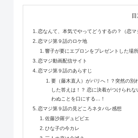
目
恋なんて、本気でやってどうするの？（恋マジ
恋マジ第９話のロケ地
響子が要にエプロンをプレゼントした場
恋マジ動画配信サイト
恋マジ第９話のあらすじ
要（藤木直人）がパリへ！？突然の別
した答えは！？ 恋に決着がつけられ
わぬことを口にする…！
恋マジ第９話の見どころネタバレ感想
佐藤沙羅デュビビエ
ひな子の今カレ