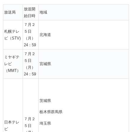
放送開
放送局
地域
始日時
７月２
札幌テレ
５日
北海道
ビ（STV)
（月）
24：59
７月２
ミヤギテ
５日
レビ
宮城県
（月）
（MMT）
24：59
茨城県
栃木県群馬県
７月２
日本テレ
埼玉県
５日
ビ