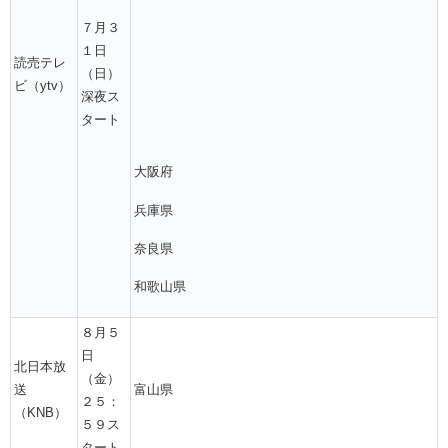
７月３
１日
読売テレ
（日）
ビ（ytv）
深夜ス
タート
大阪府
兵庫県
奈良県
和歌山県
８月５
日
北日本放
（金）
送
富山県
２５：
（KNB）
５９ス
タート