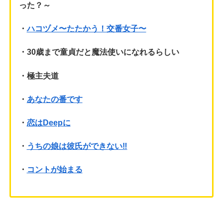
った？～
・
ハコヅメ〜たたかう！交番女子〜
・30歳まで童貞だと魔法使いになれるらしい
・極主夫道
・
あなたの番です
・
恋はDeepに
・
うちの娘は彼氏ができない‼︎
・
コントが始まる