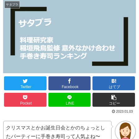
サタプラ
Twitter
Facebook
はてブ
Pocket
LINE
コピー
2023.01.03
クリスマスとかお誕生日会とかのちょっとし
たパーティーに手巻き寿司って人気よね〜