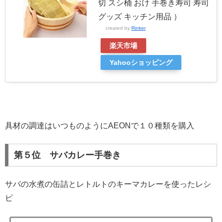
切 スシ桶 おけ 手巻き寿司 寿司
グッズ キッチン用品 ）
created by
Rinker
楽天市場
Yahooショッピング
具材の調達はいつものようにAEONで１０種類を購入
第５位 サバカレー手巻き
サバの水煮の缶詰とレトルトのキーマカレーを使ったレシ
ピ