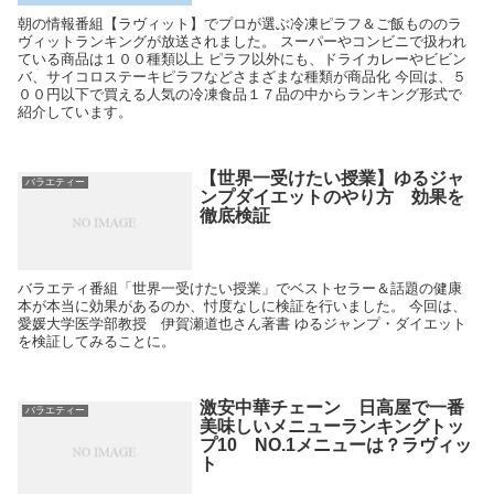
朝の情報番組【ラヴィット】でプロが選ぶ冷凍ピラフ＆ご飯もののラ
ヴィットランキングが放送されました。 スーパーやコンビニで扱われ
ている商品は１００種類以上 ピラフ以外にも、ドライカレーやビビン
バ、サイコロステーキピラフなどさまざまな種類が商品化 今回は、５
００円以下で買える人気の冷凍食品１７品の中からランキング形式で
紹介しています。
【世界一受けたい授業】ゆるジャ
バラエティー
ンプダイエットのやり方 効果を
徹底検証
バラエティ番組「世界一受けたい授業」でベストセラー＆話題の健康
本が本当に効果があるのか、忖度なしに検証を行いました。 今回は、
愛媛大学医学部教授 伊賀瀬道也さん著書 ゆるジャンプ・ダイエット
を検証してみることに。
激安中華チェーン 日高屋で一番
バラエティー
美味しいメニューランキングトッ
プ10 NO.1メニューは？ラヴィッ
ト