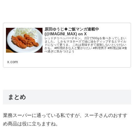
原田ゆうじ🍀ご飯マンガ連載中
(@IMAGINI_MAX) on X
レッドチリペッパーチキン。 2日で500gを食べきってしまい
ました。 しかもマヨネーズで油に油をディップするとマイル
ドになって更うま。 これは美味すぎて規制しないといけない
かも。 #料理好きな人と繋がりたい #料理男子 #料理記録 #食
べ過ぎに気をつけよう
x.com
まとめ
業務スーパーに通っている私ですが、スー子さんのおすす
め商品は役に立ちますね。