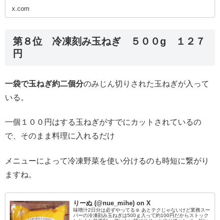
x.com
第８位 冷凍刻み玉ねぎ ５００g １２７
円
一袋で玉ねぎ約二個分
のみじん切りされた玉ねぎが入って
いる。
一個１００円はする玉ねぎがすでにカットされているの
で、そのまま料理に入れるだけ
メニューによって冷凍野菜を使い分けるのも時短に繋がり
ますね。
りーぬ (@nue_mihe) on X
味噌汁2日分は必ずやってる☺️ あとテクじゃないけど業務スー
パーの冷凍刻み玉ねぎは500ｇ入って約100円だからストック