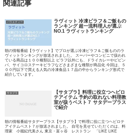
関連記事
ラヴィット 冷凍ピラフ＆ご飯もの
バラエティー
ランキング 超一流料理人が選ぶ
NO.1 ラヴィットランキング
朝の情報番組【ラヴィット】でプロが選ぶ冷凍ピラフ＆ご飯もののラ
ヴィットランキングが放送されました。 スーパーやコンビニで扱われ
ている商品は１００種類以上 ピラフ以外にも、ドライカレーやビビン
バ、サイコロステーキピラフなどさまざまな種類が商品化 今回は、５
００円以下で買える人気の冷凍食品１７品の中からランキング形式で
紹介しています。
【サタプラ】料理に役立つヘビロ
サタプラ
テアイテム 予約の取れない料理教
室が扱うベスト７ サタデープラス
で紹介
朝の情報番組サタデープラス【サタプラ】で料理に役に立つヘビロテ
アイテムベスト７が放送されました。 自宅を見せていただくのは、料
理家 小堀紀代美さん 東京・富ヶ谷 レストラン 「LIKE LIKE