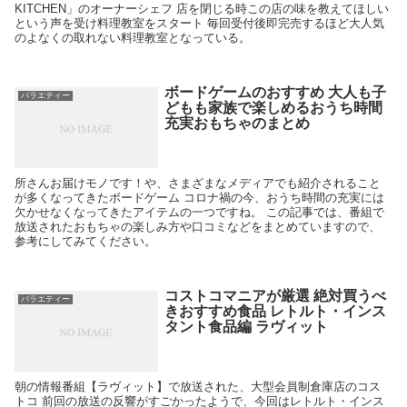
KITCHEN」のオーナーシェフ 店を閉じる時この店の味を教えてほしい
という声を受け料理教室をスタート 毎回受付後即完売するほど大人気
のよなくの取れない料理教室となっている。
ボードゲームのおすすめ 大人も子
バラエティー
どもも家族で楽しめるおうち時間
充実おもちゃのまとめ
所さんお届けモノです！や、さまざまなメディアでも紹介されること
が多くなってきたボードゲーム コロナ禍の今、おうち時間の充実には
欠かせなくなってきたアイテムの一つですね。 この記事では、番組で
放送されたおもちゃの楽しみ方や口コミなどをまとめていますので、
参考にしてみてください。
コストコマニアが厳選 絶対買うべ
バラエティー
きおすすめ食品 レトルト・インス
タント食品編 ラヴィット
朝の情報番組【ラヴィット】で放送された、大型会員制倉庫店のコス
トコ 前回の放送の反響がすごかったようで、今回はレトルト・インス