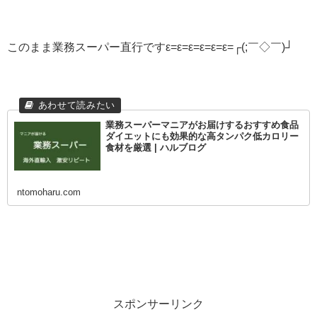
このまま業務スーパー直行ですε=ε=ε=ε=ε=ε=┌(;￣◇￣)┘
業務スーパーマニアがお届けするおすすめ食品
ダイエットにも効果的な高タンパク低カロリー
食材を厳選 | ハルブログ
ntomoharu.com
スポンサーリンク