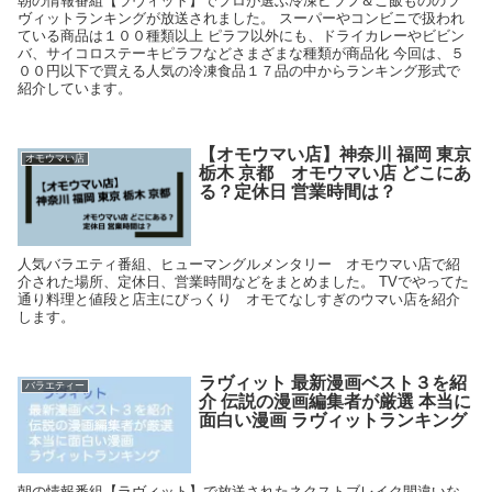
朝の情報番組【ラヴィット】でプロが選ぶ冷凍ピラフ＆ご飯もののラ
ヴィットランキングが放送されました。 スーパーやコンビニで扱われ
ている商品は１００種類以上 ピラフ以外にも、ドライカレーやビビン
バ、サイコロステーキピラフなどさまざまな種類が商品化 今回は、５
００円以下で買える人気の冷凍食品１７品の中からランキング形式で
紹介しています。
【オモウマい店】神奈川 福岡 東京
オモウマい店
栃木 京都 オモウマい店 どこにあ
る？定休日 営業時間は？
人気バラエティ番組、ヒューマングルメンタリー オモウマい店で紹
介された場所、定休日、営業時間などをまとめました。 TVでやってた
通り料理と値段と店主にびっくり オモてなしすぎのウマい店を紹介
します。
ラヴィット 最新漫画ベスト３を紹
バラエティー
介 伝説の漫画編集者が厳選 本当に
面白い漫画 ラヴィットランキング
朝の情報番組【ラヴィット】で放送されたネクストブレイク間違いな