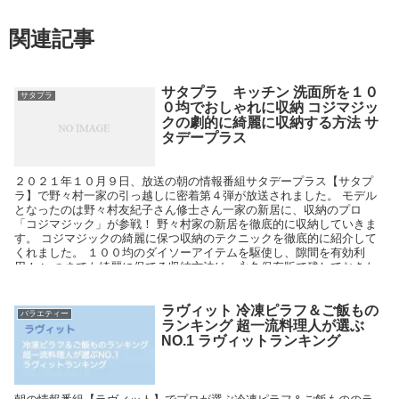
関連記事
サタプラ キッチン 洗面所を１０
サタプラ
０均でおしゃれに収納 コジマジッ
クの劇的に綺麗に収納する方法 サ
タデープラス
２０２１年１０月９日、放送の朝の情報番組サタデープラス【サタプ
ラ】で野々村一家の引っ越しに密着第４弾が放送されました。 モデル
となったのは野々村友紀子さん修士さん一家の新居に、収納のプロ
「コジマジック」が参戦！ 野々村家の新居を徹底的に収納していきま
す。 コジマジックの綺麗に保つ収納のテクニックを徹底的に紹介して
くれました。 １００均のダイソーアイテムを駆使し、隙間を有効利
用！ いつまでも綺麗に保てる収納方法は、永久保存版で残しておきた
いポイントがたっぷり。
ラヴィット 冷凍ピラフ＆ご飯もの
バラエティー
ランキング 超一流料理人が選ぶ
NO.1 ラヴィットランキング