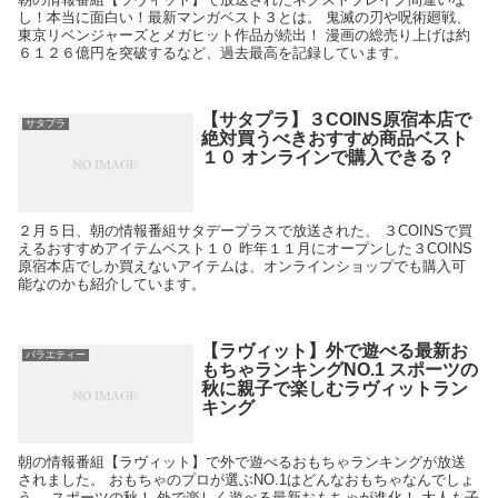
し！本当に面白い！最新マンガベスト３とは。 鬼滅の刃や呪術廻戦、
東京リベンジャーズとメガヒット作品が続出！ 漫画の総売り上げは約
６１２６億円を突破するなど、過去最高を記録しています。
【サタプラ】３COINS原宿本店で
サタプラ
絶対買うべきおすすめ商品ベスト
１０ オンラインで購入できる？
２月５日、朝の情報番組サタデープラスで放送された、 ３COINSで買
えるおすすめアイテムベスト１０ 昨年１１月にオープンした３COINS
原宿本店でしか買えないアイテムは、オンラインショップでも購入可
能なのかも紹介しています。
【ラヴィット】外で遊べる最新お
バラエティー
もちゃランキングNO.1 スポーツの
秋に親子で楽しむラヴィットラン
キング
朝の情報番組【ラヴィット】で外で遊べるおもちゃランキングが放送
されました。 おもちゃのプロが選ぶNO.1はどんなおもちゃなんでしょ
う。 スポーツの秋！ 外で楽しく遊べる最新おもちゃが進化！ 大人も子