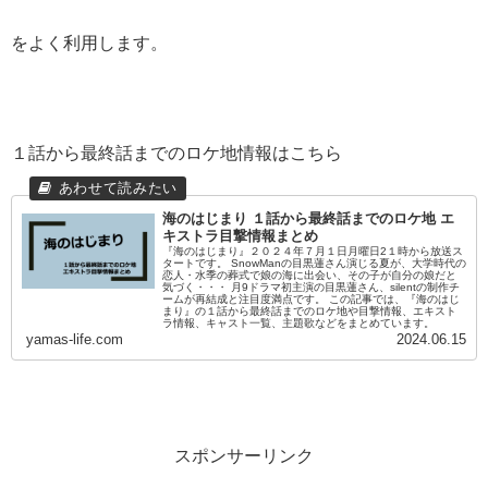
をよく利用します。
１話から最終話までのロケ地情報はこちら
海のはじまり １話から最終話までのロケ地 エ
キストラ目撃情報まとめ
『海のはじまり』２０２４年７月１日月曜日2１時から放送ス
タートです。 SnowManの目黒蓮さん演じる夏が、大学時代の
恋人・水季の葬式で娘の海に出会い、その子が自分の娘だと
気づく・・・ 月9ドラマ初主演の目黒蓮さん、silentの制作チ
ームが再結成と注目度満点です。 この記事では、『海のはじ
まり』の１話から最終話までのロケ地や目撃情報、エキスト
ラ情報、キャスト一覧、主題歌などをまとめています。
yamas-life.com
2024.06.15
スポンサーリンク