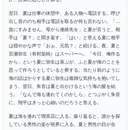
翌日、夏は仕事の休憩中、ある人物へ電話する。呼び
出し音ののち相手は電話を取るが何も言わない。「…
急にすみません、母から連絡先を」と夏が言うと、相
手は「夏？」と聞き返す。「はい」と答える夏に相手
は穏やかな声で「おぉ、元気？」と続ける。夜、夏と
百瀬弥生（有村架純）はスーパーへ。「今日、俺作る
から」という夏に弥生は喜ぶが、ふと夏が海のことを
思って作ろうとしていると察する。当たり前のように
海の話ばかりする夏に弥生は複雑な気持ちを抱いてし
まう。翌日、朱音は夏と出かけるという海の髪を結
う。「なんで海も連れてくのかしら」とつぶやく朱音
に、翔平はきっと心細いのだろうと答える。
夏は海を連れて喫茶店に入る。振り返ると、誰かを探
している男性の姿が視界に入る。夏と男性の目が合