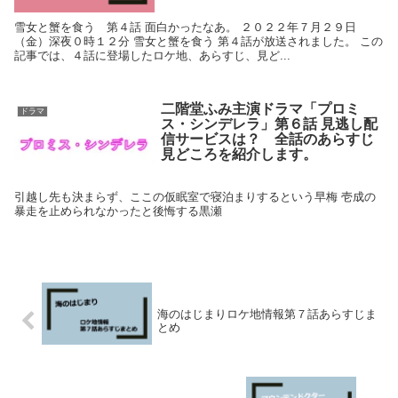
雪女と蟹を食う 第４話 面白かったなあ。 ２０２２年７月２９日
（金）深夜０時１２分 雪女と蟹を食う 第４話が放送されました。 この
記事では、４話に登場したロケ地、あらすじ、見ど...
二階堂ふみ主演ドラマ「プロミ
ドラマ
ス・シンデレラ」第６話 見逃し配
信サービスは？ 全話のあらすじ
見どころを紹介します。
引越し先も決まらず、ここの仮眠室で寝泊まりするという早梅 壱成の
暴走を止められなかったと後悔する黒瀬
海のはじまりロケ地情報第７話あらすじま
とめ