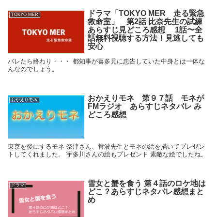
ドラマ「TOKYO MER 走る緊急
TOKYO MER
救命室」 第2話 比奈先生の試練
あらすじ見どころ感想 1話〜全
話無料視聴する方法！見逃しても
安心
バレたら終わり・・・ 都知事が喜多見に忠告していた中身とは一体な
んなのでしょう。
おかえりモネ 第９７話 モネが
おかえりモネ
FMラジオ あらすじネタバレ み
どころ感想
東京を後にするモネ 奈津さん、菅波先生とモネの絵を描いてプレゼン
トしてくれました。 宇多川さんの絵もプレゼント 素敵な絵でしたね。
雪女と蟹を食う 第４話のロケ地は
ドラマ
どこ？あらすじネタバレ感想まと
め