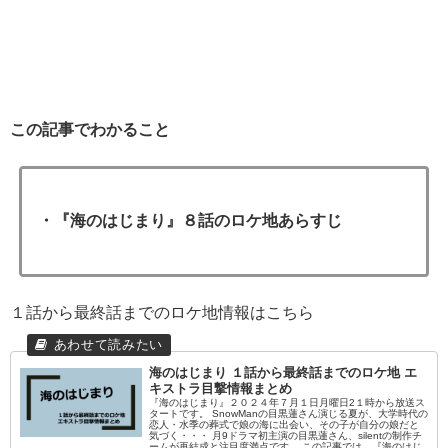
この記事でわかること
・『海のはじまり』８話のロケ地あらすじ
１話から最終話までのロケ地情報はこちら
海のはじまり １話から最終話までのロケ地 エ
キストラ目撃情報まとめ
『海のはじまり』２０２４年７月１日月曜日2１時から放送ス
タートです。 SnowManの目黒蓮さん演じる夏が、大学時代の
恋人・水季の葬式で娘の海に出会い、その子が自分の娘だと
気づく・・・ 月9ドラマ初主演の目黒蓮さん、silentの制作チ
ームが再結成と注目度満点です。 この記事では、『海のはじ