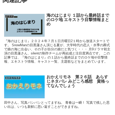
海のはじまり １話から最終話まで
ドラマ
のロケ地 エキストラ目撃情報まと
め
『海のはじまり』２０２４年７月１日月曜日2１時から放送スタートで
す。 SnowManの目黒蓮さん演じる夏が、大学時代の恋人・水季の葬式
で娘の海に出会い、その子が自分の娘だと気づく・・・ 月9ドラマ初主
演の目黒蓮さん、silentの制作チームが再結成と注目度満点です。 この
記事では、『海のはじまり』の１話から最終話までのロケ地や目撃情
報、エキストラ情報、キャスト一覧、主題歌などをまとめています。
おかえりモネ 第２６話 あらす
おかえりモネ
じネタバレ みどころ感想 資格っ
てなんでしょう
田中さん、写真バシバシとってますね。 青春は一瞬！ 写真で残した思
い出は、いつも新鮮に思い返すことができますね。