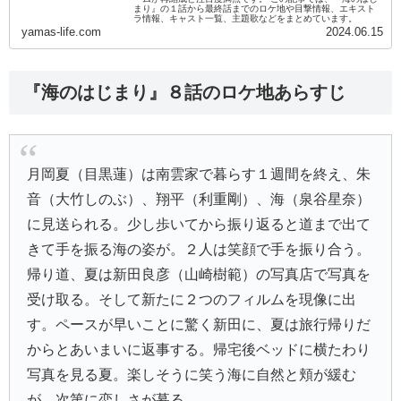
まり』の１話から最終話までのロケ地や目撃情報、エキスト
ラ情報、キャスト一覧、主題歌などをまとめています。
yamas-life.com
2024.06.15
『海のはじまり』８話のロケ地あらすじ
月岡夏（目黒蓮）は南雲家で暮らす１週間を終え、朱
音（大竹しのぶ）、翔平（利重剛）、海（泉谷星奈）
に見送られる。少し歩いてから振り返ると道まで出て
きて手を振る海の姿が。２人は笑顔で手を振り合う。
帰り道、夏は新田良彦（山崎樹範）の写真店で写真を
受け取る。そして新たに２つのフィルムを現像に出
す。ペースが早いことに驚く新田に、夏は旅行帰りだ
からとあいまいに返事する。帰宅後ベッドに横たわり
写真を見る夏。楽しそうに笑う海に自然と頬が緩む
が、次第に恋しさが募る。