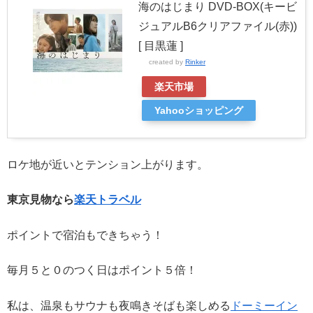
海のはじまり DVD-BOX(キービ
ジュアルB6クリアファイル(赤))
[ 目黒蓮 ]
created by
Rinker
楽天市場
Yahooショッピング
ロケ地が近いとテンション上がります。
東京見物なら
楽天トラベル
ポイントで宿泊もできちゃう！
毎月５と０のつく日はポイント５倍！
私は、温泉もサウナも夜鳴きそばも楽しめる
ドーミーイン