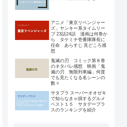
アニメ「東京リベンジャー
ズ」ヤンキー系タイムリー
プ 23話24話 漫画は何巻か
ら タケミチ壱番隊隊長に
任命 あらすじ 見どころ感
想
鬼滅の刃 コミック第８巻
のネタバレ感想 映画「鬼
滅の刃 無限列車編」何度
でも見たくなる名シーンの
数々
サタプラ スーパーオオゼキ
で知らなきゃ損するグルメ
ベスト１５ サタデープラ
スのランキングを紹介