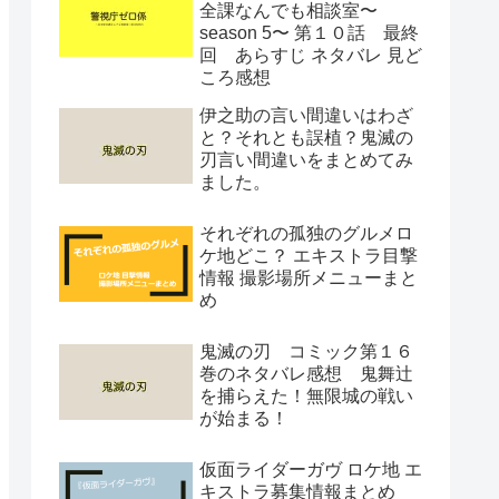
全課なんでも相談室〜
season 5〜 第１０話 最終
回 あらすじ ネタバレ 見ど
ころ感想
伊之助の言い間違いはわざ
と？それとも誤植？鬼滅の
刃言い間違いをまとめてみ
ました。
それぞれの孤独のグルメロ
ケ地どこ？ エキストラ目撃
情報 撮影場所メニューまと
め
鬼滅の刃 コミック第１６
巻のネタバレ感想 鬼舞辻
を捕らえた！無限城の戦い
が始まる！
仮面ライダーガヴ ロケ地 エ
キストラ募集情報まとめ