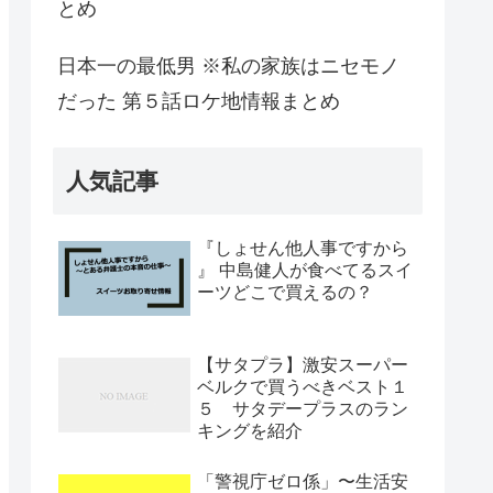
とめ
日本一の最低男 ※私の家族はニセモノ
だった 第５話ロケ地情報まとめ
人気記事
『しょせん他人事ですから
』 中島健人が食べてるスイ
ーツどこで買えるの？
【サタプラ】激安スーパー
ベルクで買うべきベスト１
５ サタデープラスのラン
キングを紹介
「警視庁ゼロ係」〜生活安