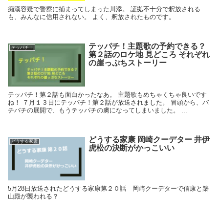
痴漢容疑で警察に捕まってしまった川添。 証拠不十分で釈放される
も、みんなに信用されない。 よく、釈放されたものです。
テッパチ！主題歌の予約できる？
テッパチ！
第２話のロケ地 見どころ それぞれ
の崖っぷちストーリー
テッパチ！第２話も面白かったなあ。 主題歌もめちゃくちゃ良いです
ね！ ７月１３日にテッパチ！第２話が放送されました。 冒頭から、バ
チバチの展開で、もうテッパチの虜になってしまいました。 ...
どうする家康 岡崎クーデター 井伊
どうする家康
虎松の決断がかっこいい
5月28日放送されたどうする家康第２０話 岡崎クーデターで信康と築
山殿が襲われる？