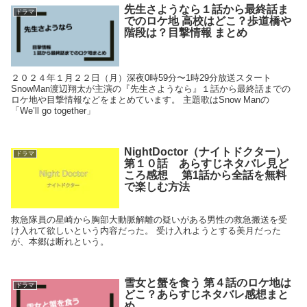
先生さようなら１話から最終話ま
ドラマ
でのロケ地 高校はどこ？歩道橋や
階段は？目撃情報 まとめ
２０２４年１月２２日（月）深夜0時59分〜1時29分放送スタート
SnowMan渡辺翔太が主演の『先生さようなら』１話から最終話までの
ロケ地や目撃情報などをまとめています。 主題歌はSnow Manの
「We’ll go together」
NightDoctor（ナイトドクター）
ドラマ
第１０話 あらすじネタバレ見ど
ころ感想 第1話から全話を無料
で楽しむ方法
救急隊員の星崎から胸部大動脈解離の疑いがある男性の救急搬送を受
け入れて欲しいという内容だった。 受け入れようとする美月だった
が、本郷は断れという。
雪女と蟹を食う 第４話のロケ地は
ドラマ
どこ？あらすじネタバレ感想まと
め