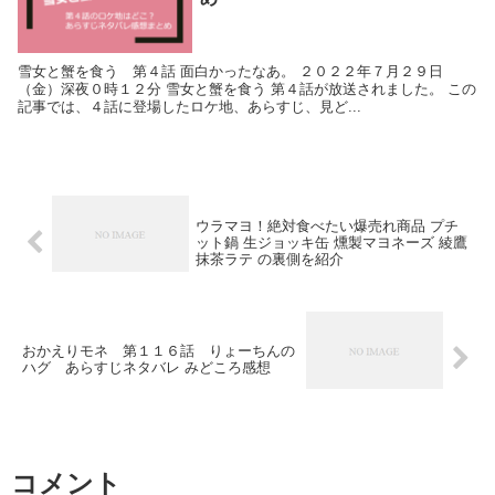
雪女と蟹を食う 第４話 面白かったなあ。 ２０２２年７月２９日
（金）深夜０時１２分 雪女と蟹を食う 第４話が放送されました。 この
記事では、４話に登場したロケ地、あらすじ、見ど...
ウラマヨ！絶対食べたい爆売れ商品 プチ
ット鍋 生ジョッキ缶 燻製マヨネーズ 綾鷹
抹茶ラテ の裏側を紹介
おかえりモネ 第１１６話 りょーちんの
ハグ あらすじネタバレ みどころ感想
コメント