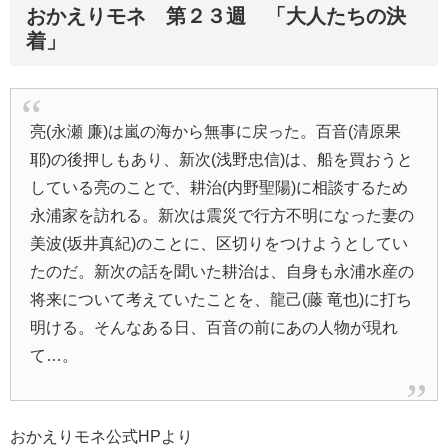
おかえりモネ 第２３週 「大人たちの決
着」
亮(永瀬 廉)は嵐の海から無事に戻った。百音(清原果
耶)の後押しもあり、新次(浅野忠信)は、船を買おうと
している亮のことで、耕治(内野聖陽)に相談するため
永浦家を訪れる。新次は震災で行方不明になった妻の
美波(坂井真紀)のことに、区切りをつけようとしてい
たのだ。新次の話を聞いた耕治は、自身も永浦水産の
将来について考えていたことを、龍己(藤 竜也)に打ち
明ける。そんなある日、百音の前にあの人物が現れ
て…。
おかえりモネ公式HPより