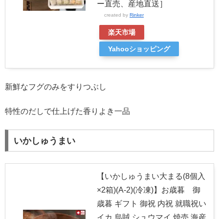
ー直売、産地直送］
created by
Rinker
楽天市場
Yahooショッピング
新鮮なフグのみをすりつぶし
特性のだしで仕上げた香りよき一品
いかしゅうまい
【いかしゅうまい大まる(8個入
×2箱)(A-2)(冷凍)】お歳暮 御
歳暮 ギフト 御祝 内祝 就職祝い
イカ 烏賊 シュウマイ 焼売 海産