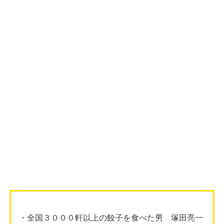
・全国３０００軒以上の餃子を食べた男 塚田亮一