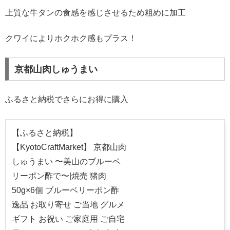
上質な牛タンの食感を感じさせるため粗めに加工
クワイによりホクホク感もプラス！
京都山肉しゅうまい
ふるさと納税でさらにお得に購入
【ふるさと納税】
【KyotoCraftMarket】 京都山肉
しゅうまい 〜美山のブルーベ
リーポン酢で〜|焼売 猪肉
50g×6個 ブルーベリーポン酢
逸品 お取り寄せ ご当地 グルメ
ギフト お祝い ご家庭用 ご自宅