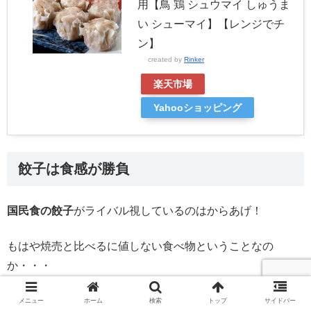
用【鳥 鶏 シュウマイ しゅうま
い シューマイ】【レンジでチ
ン】
created by
Rinker
楽天市場
Yahooショッピング
餃子は食感が勝負
国民食の餃子
がライバル視しているのはからあげ！
もはや焼売と比べるに値しない食べ物ということなの
か・・・
全く別の食べ物ですね。
メニュー
ホーム
検索
トップ
サイドバー