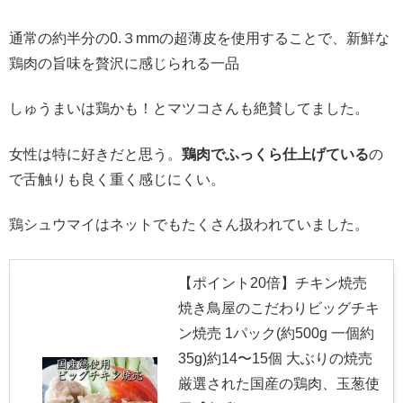
通常の約半分の0.３mmの超薄皮を使用することで、新鮮な
鶏肉の旨味を贅沢に感じられる一品
しゅうまいは鶏かも！とマツコさんも絶賛してました。
女性は特に好きだと思う。
鶏肉でふっくら仕上げている
の
で舌触りも良く重く感じにくい。
鶏シュウマイはネットでもたくさん扱われていました。
【ポイント20倍】チキン焼売
焼き鳥屋のこだわりビッグチキ
ン焼売 1パック(約500g 一個約
35g)約14〜15個 大ぶりの焼売
厳選された国産の鶏肉、玉葱使