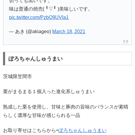
切っても黒いです。
味は普通の焼売( ╹▽╹ )美味しいです。
pic.twitter.com/PzbQ9UVIa1
— あき (@akiageo)
March 18, 2021
ぽろちゃんしゅうまい
茨城限笠間市
栗がまるまる１個入った進化系しゅうまい
熟成した栗を使用し、甘味と豚肉の旨味のバランスが素晴
らしく濃厚な甘味が感じられる一品
お取り寄せはこちらから⇨
ぽろちゃんしゅうまい