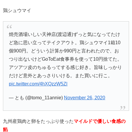
鶏シュウマイ
焼売酒場いしい天神店(渡辺通)ずっと気になってたけ
ど急に思い立ってテイクアウト。鶏シュウマイ1箱10
個900円。どういう計算か990円と言われたので、お
つり出ないけどGoToEat食事券を使って10円捨てた。
アツアツ皮のちゅるってする感じ好き。旨味しっかり
だけど意外とあっさりいける。また買いに行こ。
pic.twitter.com/4hXQzzW5Zl
— とも (@tomo_11annie)
November 26, 2020
九州産鶏肉と卵をたっぷり使った
マイルドで優しい食感の
餡