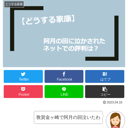
どうする家康
Twitter
Facebook
はてブ
Pocket
LINE
コピー
2023.04.16
敦賀金ヶ崎で阿月の回泣いたわ