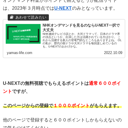
オンデマンド料金がポイントで賄えるどうが配信サイト
は、2023年３月時点では
U-NEXT
のみとなっています。
NHKオンデマンドを見るのならU-NEXT一択で
大丈夫
NHK連続テレビ小説とか、大河ドラマって、日本のドラマ界
の頂点というか、出演した方は活躍されている方ばかり。 こ
れから活躍する新人の登竜門的なところもありますよね。 OL
の私が、歴代の朝ドラや大河ドラマを毎回楽しめているの
も、U-NEXTのおかげかな。
yamas-life.com
2022.10.09
U-NEXTの無料視聴でもらえるポイントは
通常６００ポイ
ント
ですが、
このページからの登録で
１０００ポイント
がもらえます。
他のページで登録すると６００ポイントしかもらえないの
で気をつけてください。