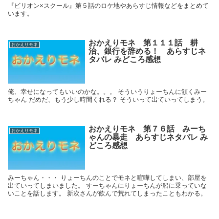
『ビリオン×スクール』第５話のロケ地やあらすじ情報などをまとめて
います。
おかえりモネ 第１１１話 耕
おかえりモネ
治、銀行を辞める！ あらすじネ
タバレ みどころ感想
俺、幸せになってもいいのかな。。。 そういうりょーちんに頷くみー
ちゃん だめだ、もう少し時間くれる？ そういって出ていってしまう。
おかえりモネ 第７６話 みーち
おかえりモネ
ゃんの暴走 あらすじネタバレ み
どころ感想
みーちゃん・・・ りょーちんのことでモネと喧嘩してしまい、部屋を
出ていってしまいました。 すーちゃんにりょーちんが船に乗っていな
いことを話します。 新次さんが飲んで荒れてしまったこともわかる。