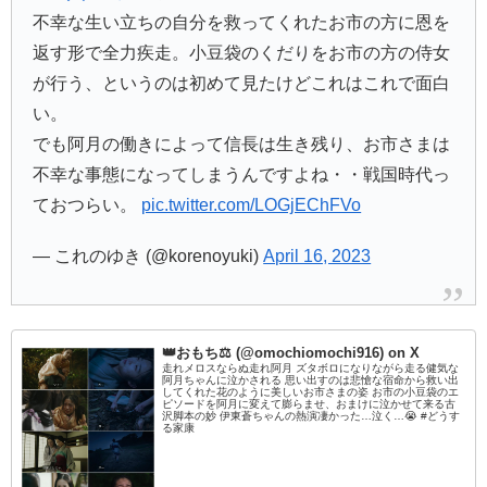
不幸な生い立ちの自分を救ってくれたお市の方に恩を
返す形で全力疾走。小豆袋のくだりをお市の方の侍女
が行う、というのは初めて見たけどこれはこれで面白
い。
でも阿月の働きによって信長は生き残り、お市さまは
不幸な事態になってしまうんですよね・・戦国時代っ
ておつらい。
pic.twitter.com/LOGjEChFVo
— これのゆき (@korenoyuki)
April 16, 2023
️️️👑おもち⚖ (@omochiomochi916) on X
走れメロスならぬ走れ阿月 ズタボロになりながら走る健気な
阿月ちゃんに泣かされる 思い出すのは悲愴な宿命から救い出
してくれた花のように美しいお市さまの姿 お市の小豆袋のエ
ピソードを阿月に変えて膨らませ、おまけに泣かせて来る古
沢脚本の妙 伊東蒼ちゃんの熱演凄かった…泣く…😭 #どうす
る家康