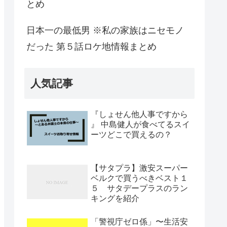
とめ
日本一の最低男 ※私の家族はニセモノ
だった 第５話ロケ地情報まとめ
人気記事
『しょせん他人事ですから
』 中島健人が食べてるスイ
ーツどこで買えるの？
【サタプラ】激安スーパー
ベルクで買うべきベスト１
５ サタデープラスのラン
キングを紹介
「警視庁ゼロ係」〜生活安