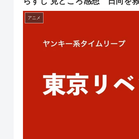
らすじ 見どころ感想 日向を
アニメ