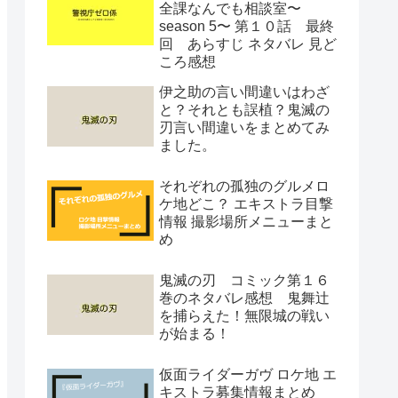
全課なんでも相談室〜
season 5〜 第１０話 最終
回 あらすじ ネタバレ 見ど
ころ感想
伊之助の言い間違いはわざ
と？それとも誤植？鬼滅の
刃言い間違いをまとめてみ
ました。
それぞれの孤独のグルメロ
ケ地どこ？ エキストラ目撃
情報 撮影場所メニューまと
め
鬼滅の刃 コミック第１６
巻のネタバレ感想 鬼舞辻
を捕らえた！無限城の戦い
が始まる！
仮面ライダーガヴ ロケ地 エ
キストラ募集情報まとめ