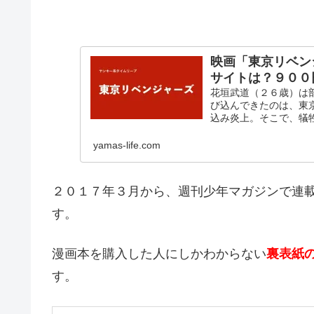
映画「東京リベン
サイトは？９００
花垣武道（２６歳）は
び込んできたのは、東
込み炎上。そこで、犠
yamas-life.com
２０１７年３月から、週刊少年マガジンで連
す。
漫画本を購入した人にしかわからない
裏表紙
す。