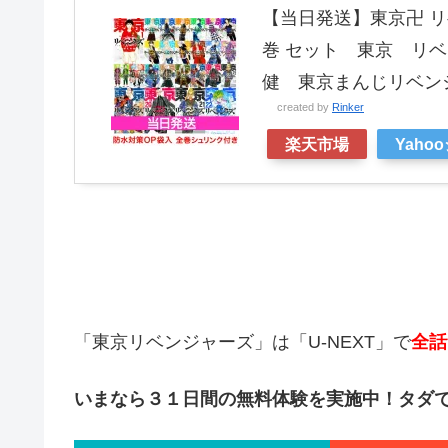
【当日発送】東京卍 リベ
巻 セット 東京 リベ
健 東京まんじリベン
created by
Rinker
楽天市場
Yaho
「東京リベンジャーズ」は「U-NEXT」で
全話
いまなら３１日間の無料体験を実施中！タダで