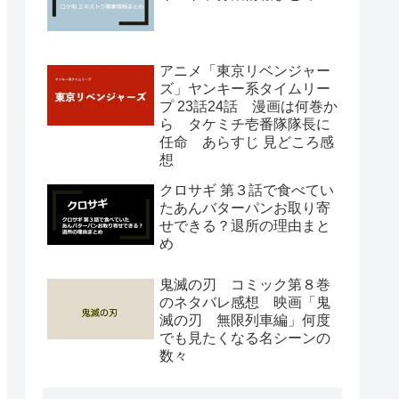
アニメ「東京リベンジャー
ズ」ヤンキー系タイムリー
プ 23話24話 漫画は何巻か
ら タケミチ壱番隊隊長に
任命 あらすじ 見どころ感
想
クロサギ 第３話で食べてい
たあんバターパンお取り寄
せできる？退所の理由まと
め
鬼滅の刃 コミック第８巻
のネタバレ感想 映画「鬼
滅の刃 無限列車編」何度
でも見たくなる名シーンの
数々