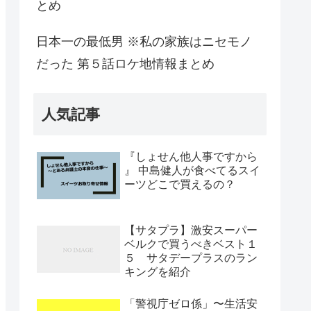
とめ
日本一の最低男 ※私の家族はニセモノ
だった 第５話ロケ地情報まとめ
人気記事
『しょせん他人事ですから
』 中島健人が食べてるスイ
ーツどこで買えるの？
【サタプラ】激安スーパー
ベルクで買うべきベスト１
５ サタデープラスのラン
キングを紹介
「警視庁ゼロ係」〜生活安