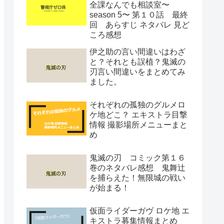
全課なんでも相談室〜
season 5〜 第１０話 最終
回 あらすじ ネタバレ 見ど
ころ感想
伊之助の言い間違いはわざ
と？それとも誤植？鬼滅の
刃言い間違いをまとめてみ
ました。
それぞれの孤独のグルメロ
ケ地どこ？ エキストラ目撃
情報 撮影場所メニューまと
め
鬼滅の刃 コミック第１６
巻のネタバレ感想 鬼舞辻
を捕らえた！無限城の戦い
が始まる！
仮面ライダーガヴ ロケ地 エ
キストラ募集情報まとめ