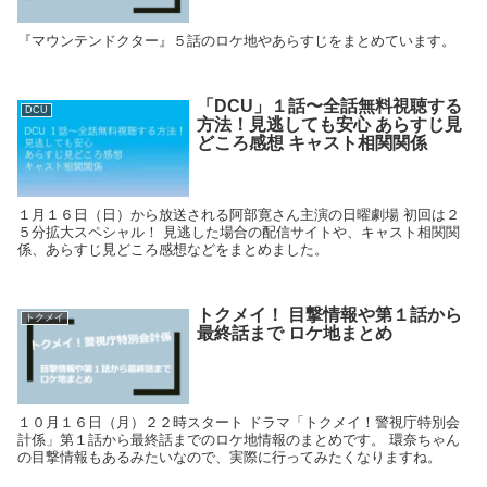
『マウンテンドクター』５話のロケ地やあらすじをまとめています。
「DCU」１話〜全話無料視聴する
DCU
方法！見逃しても安心 あらすじ見
どころ感想 キャスト相関関係
１月１６日（日）から放送される阿部寛さん主演の日曜劇場 初回は２
５分拡大スペシャル！ 見逃した場合の配信サイトや、キャスト相関関
係、あらすじ見どころ感想などをまとめました。
トクメイ！ 目撃情報や第１話から
トクメイ
最終話まで ロケ地まとめ
１０月１６日（月）２２時スタート ドラマ「トクメイ！警視庁特別会
計係」第１話から最終話までのロケ地情報のまとめです。 環奈ちゃん
の目撃情報もあるみたいなので、実際に行ってみたくなりますね。