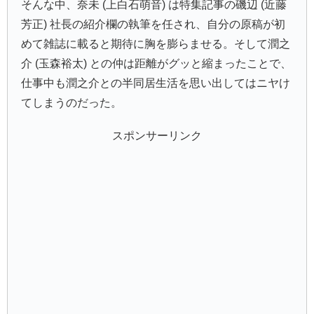
そんな中、奈未 (上白石萌音) は特集記事の磯辺 (近藤
芳正) 社長の紹介欄の執筆を任され、自分の原稿が初
めて雑誌に載ると期待に胸を膨らませる。そして潤之
介 (玉森裕太) との仲は距離がグッと縮まったことで、
仕事中も潤之介との半同居生活を思い出してはニヤけ
てしまうのだった。
スポンサーリンク