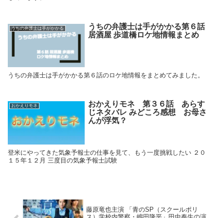
うちの弁護士は手がかかる第６話
うちの弁護士は手がかかる
居酒屋 歩道橋ロケ地情報まとめ
うちの弁護士は手がかかる第６話のロケ地情報をまとめてみました。
おかえりモネ 第３６話 あらす
おかえりモネ
じネタバレ みどころ感想 お母さ
んが浮気？
登米にやってきた気象予報士の仕事を見て、もう一度挑戦したい ２０
１５年１２月 三度目の気象予報士試験
藤原竜也主演 「青のSP（スクールポリ
ス）学校内警察・嶋田隆平」田中奏生の演