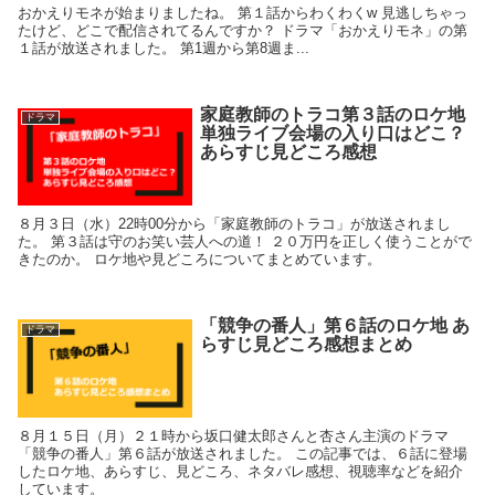
おかえりモネが始まりましたね。 第１話からわくわくw 見逃しちゃっ
たけど、どこで配信されてるんですか？ ドラマ「おかえりモネ」の第
１話が放送されました。 第1週から第8週ま...
家庭教師のトラコ第３話のロケ地
ドラマ
単独ライブ会場の入り口はどこ？
あらすじ見どころ感想
８月３日（水）22時00分から「家庭教師のトラコ」が放送されまし
た。 第３話は守のお笑い芸人への道！ ２０万円を正しく使うことがで
きたのか。 ロケ地や見どころについてまとめています。
「競争の番人」第６話のロケ地 あ
ドラマ
らすじ見どころ感想まとめ
８月１５日（月）２１時から坂口健太郎さんと杏さん主演のドラマ
「競争の番人」第６話が放送されました。 この記事では、６話に登場
したロケ地、あらすじ、見どころ、ネタバレ感想、視聴率などを紹介
しています。